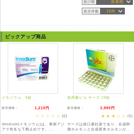
新着順
並び順
16件
表示件数
ピックアップ商品
イモジウム 6錠
低用量ピル ヤーズ 28錠
1,210円
2,990円
販売価格：
販売価格：
☆ ☆ ☆ ☆ ☆
(0)
★ ★ ★ ☆ ☆
(5)
Imodium(イモジウム)は、東南アジ
ヤーズは経口避妊薬であり、合成卵
アで有名な下痢止めです。
胞ホルモンと合成黄体ホルモンが配