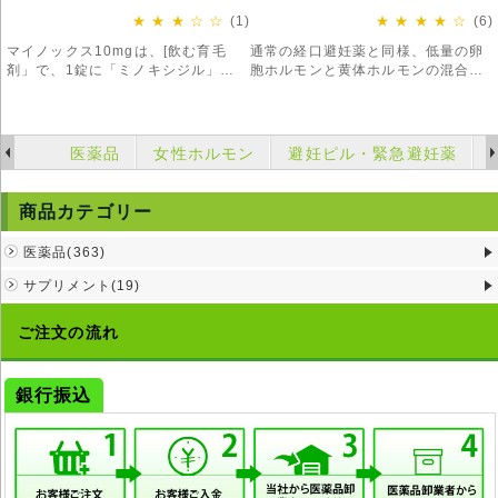
★ ★ ★ ☆ ☆
(1)
★ ★ ★ ★ ☆
(6)
マイノックス10mgは、[飲む育毛
通常の経口避妊薬と同様、低量の卵
剤」で、1錠に「ミノキシジル」
胞ホルモンと黄体ホルモンの混合剤
10mgが含まれています。
です。体内に取り込むことで女性ホ
ルモンの濃度を高くし排卵を止めま
す。
医薬品
女性ホルモン
避妊ピル・緊急避妊薬
商品カテゴリー
医薬品(363)
サプリメント(19)
ご注文の流れ
銀行振込