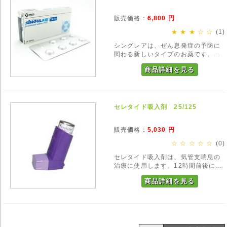
販売価格：
6,800
円
★ ★ ★ ☆ ☆
(1)
シングレアは、ぜん息発症の予防に
関わる新しいタイプのお薬です。抗
炎症効果や気管支収縮抑制効果を持
商品詳細を見る
っており、定期的に内服することで
ぜん息発作を起こしにくくします。
セレタイド吸入剤 25/125
販売価格：
5,030
円
☆ ☆ ☆ ☆ ☆
(0)
セレタイド吸入剤は、気管支喘息の
治療に使用します。12時間前後にわ
たって作用し続けるタイプの気管支
商品詳細を見る
拡張剤と、上気道・下気道の炎症を
鎮静化するステロイド剤の混合吸入
薬です。