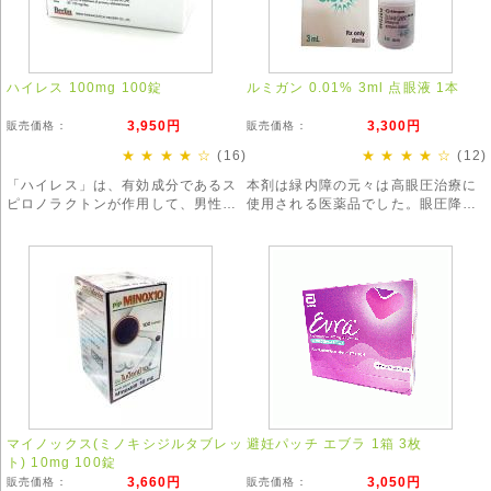
ハイレス 100mg 100錠
ルミガン 0.01% 3ml 点眼液 1本
3,950円
3,300円
販売価格：
販売価格：
★ ★ ★ ★ ☆
(16)
★ ★ ★ ★ ☆
(12)
「ハイレス」は、有効成分であるス
本剤は緑内障の元々は高眼圧治療に
ピロノラクトンが作用して、男性型
使用される医薬品でした。眼圧降下
脱毛症(AGA)や、女性特有の「びま
の作用が現代では最も強いとされ緑
ん性脱毛症」を改善する効果が期待
内障治療には欠かせないお薬です。
できます。
※お得な3本セットもございます。
マイノックス(ミノキシジルタブレッ
避妊パッチ エブラ 1箱 3枚
ト) 10mg 100錠
3,660円
3,050円
販売価格：
販売価格：