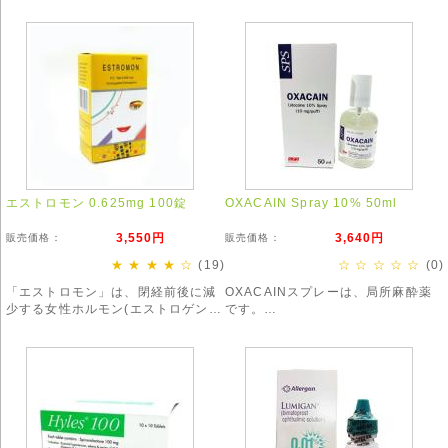
主に下痢やガス止めとして使用され
合された混合タイプのピルです。
ています。
強く効きすぎる場合がありますの
で、服用の際はお気をつけ下さい。
エストロモン 0.625mg 100錠
OXACAIN Spray 10% 50ml
3,550円
3,640円
販売価格：
販売価格：
★ ★ ★ ★ ☆
(19)
☆ ☆ ☆ ☆ ☆
(0)
「エストロモン」は、閉経前後に減
OXACAINスプレーは、局所麻酔薬
少する女性ホルモン(エストロゲン)
です。
を補うことで、更年期障害の症状を
即効性があり、注射時、脱毛、タト
改善します。
ゥーなどでもご利用頂いています。
※お得な3箱セットも!※
https://www.whobewell.cool/products/detail690.html