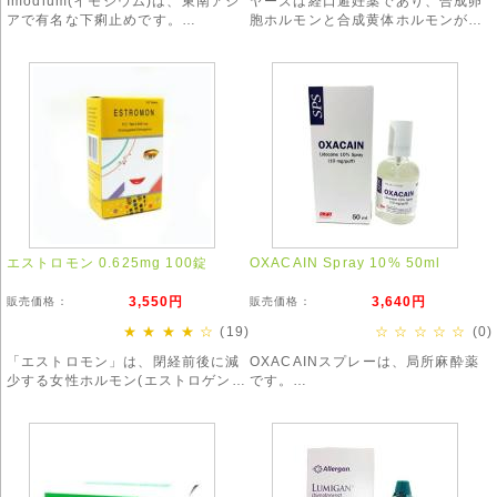
Imodium(イモジウム)は、東南アジ
ヤーズは経口避妊薬であり、合成卵
アで有名な下痢止めです。
胞ホルモンと合成黄体ホルモンが配
主に下痢やガス止めとして使用され
合された混合タイプのピルです。
ています。
強く効きすぎる場合がありますの
で、服用の際はお気をつけ下さい。
エストロモン 0.625mg 100錠
OXACAIN Spray 10% 50ml
3,550円
3,640円
販売価格：
販売価格：
★ ★ ★ ★ ☆
(19)
☆ ☆ ☆ ☆ ☆
(0)
「エストロモン」は、閉経前後に減
OXACAINスプレーは、局所麻酔薬
少する女性ホルモン(エストロゲン)
です。
を補うことで、更年期障害の症状を
即効性があり、注射時、脱毛、タト
改善します。
ゥーなどでもご利用頂いています。
※お得な3箱セットも!※
https://www.whobewell.cool/products/detail690.html