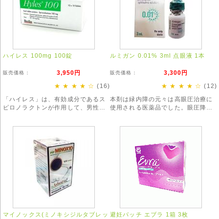
ハイレス 100mg 100錠
ルミガン 0.01% 3ml 点眼液 1本
3,950円
3,300円
販売価格：
販売価格：
★ ★ ★ ★ ☆
(16)
★ ★ ★ ★ ☆
(12)
「ハイレス」は、有効成分であるス
本剤は緑内障の元々は高眼圧治療に
ピロノラクトンが作用して、男性型
使用される医薬品でした。眼圧降下
脱毛症(AGA)や、女性特有の「びま
の作用が現代では最も強いとされ緑
ん性脱毛症」を改善する効果が期待
内障治療には欠かせないお薬です。
できます。
※お得な3本セットもございます。
マイノックス(ミノキシジルタブレッ
避妊パッチ エブラ 1箱 3枚