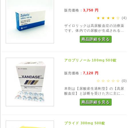
販売価格：
3,750
円
★ ★ ★ ★ ☆
(4)
ザイロリックは高尿酸血症の治療薬
です。体内での尿酸が生成される過
程に関与し、尿酸の生成量を減消化
商品詳細を見る
させる働きがあります。尿酸値が低
下することで尿中の尿酸も減少し、
尿路結石に対しても効果がありま
す。
アロプリノール 100mg 500錠
販売価格：
7,120
円
☆ ☆ ☆ ☆ ☆
(0)
本剤は【尿酸産生過剰型】の【高尿
酸血症】と診断を受けた方に主に処
方されるお薬です。尿酸の生成を抑
商品詳細を見る
制する作用があり、血中の尿酸を減
少させ次第に正常値に戻す効果があ
ります。
プライド 300mg 500錠