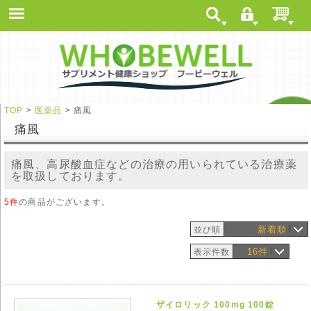
TOP
>
医薬品
> 痛風
痛風
痛風、高尿酸血症などの治療の用いられている治療薬
を取扱しております。
5件
の商品がございます。
新着順
並び順
16件
表示件数
ザイロリック 100mg 100錠