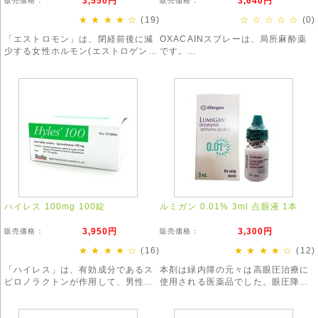
3,550円
3,640円
販売価格：
販売価格：
★ ★ ★ ★ ☆
(19)
☆ ☆ ☆ ☆ ☆
(0)
「エストロモン」は、閉経前後に減
OXACAINスプレーは、局所麻酔薬
少する女性ホルモン(エストロゲン)
です。
を補うことで、更年期障害の症状を
即効性があり、注射時、脱毛、タト
改善します。
ゥーなどでもご利用頂いています。
※お得な3箱セットも!※
https://www.whobewell.cool/products/detail690.html
ハイレス 100mg 100錠
ルミガン 0.01% 3ml 点眼液 1本
3,950円
3,300円
販売価格：
販売価格：
★ ★ ★ ★ ☆
(16)
★ ★ ★ ★ ☆
(12)
「ハイレス」は、有効成分であるス
本剤は緑内障の元々は高眼圧治療に
ピロノラクトンが作用して、男性型
使用される医薬品でした。眼圧降下
脱毛症(AGA)や、女性特有の「びま
の作用が現代では最も強いとされ緑
ん性脱毛症」を改善する効果が期待
内障治療には欠かせないお薬です。
できます。