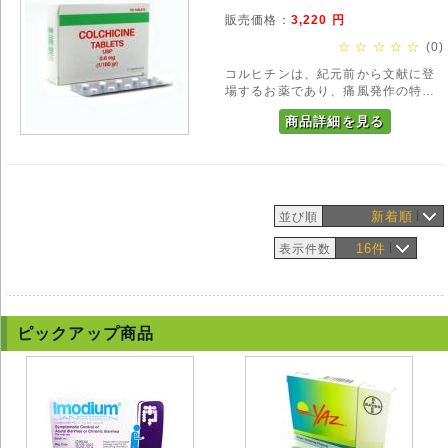
販売価格：
3,220
円
☆ ☆ ☆ ☆ ☆
(0)
コルヒチンは、紀元前から文献に登
場するお薬であり、痛風発作の特効
薬として多くの人を助けてきまし
商品詳細を見る
た。現代日本では本剤は痛風発作の
対処療法的に用いられますが、痛風
そのものを治療するお薬ではありま
せん。
新着順
並び順
16件
表示件数
ピックアップ商品