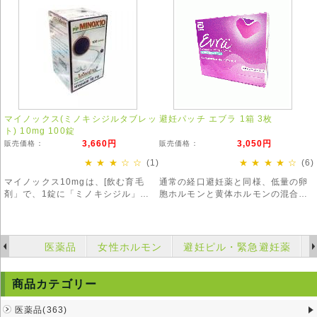
※お得な3本セットもございます。
マイノックス(ミノキシジルタブレッ
避妊パッチ エブラ 1箱 3枚
ト) 10mg 100錠
3,660円
3,050円
販売価格：
販売価格：
★ ★ ★ ☆ ☆
(1)
★ ★ ★ ★ ☆
(6)
マイノックス10mgは、[飲む育毛
通常の経口避妊薬と同様、低量の卵
剤」で、1錠に「ミノキシジル」
胞ホルモンと黄体ホルモンの混合剤
10mgが含まれています。
です。体内に取り込むことで女性ホ
ルモンの濃度を高くし排卵を止めま
す。
医薬品
女性ホルモン
避妊ピル・緊急避妊薬
商品カテゴリー
医薬品(363)