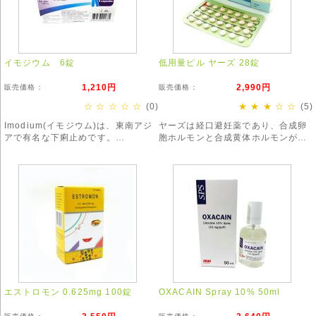
イモジウム 6錠
低用量ピル ヤーズ 28錠
1,210円
2,990円
販売価格：
販売価格：
☆ ☆ ☆ ☆ ☆
(0)
★ ★ ★ ☆ ☆
(5)
Imodium(イモジウム)は、東南アジ
ヤーズは経口避妊薬であり、合成卵
アで有名な下痢止めです。
胞ホルモンと合成黄体ホルモンが配
主に下痢やガス止めとして使用され
合された混合タイプのピルです。
ています。
強く効きすぎる場合がありますの
で、服用の際はお気をつけ下さい。
エストロモン 0.625mg 100錠
OXACAIN Spray 10% 50ml