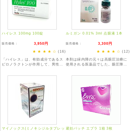
ハイレス 100mg 100錠
ルミガン 0.01% 3ml 点眼液 1本
3,950円
3,300円
販売価格：
販売価格：
★ ★ ★ ★ ☆
(16)
★ ★ ★ ★ ☆
(12)
「ハイレス」は、有効成分であるス
本剤は緑内障の元々は高眼圧治療に
ピロノラクトンが作用して、男性型
使用される医薬品でした。眼圧降下
脱毛症(AGA)や、女性特有の「びま
の作用が現代では最も強いとされ緑
ん性脱毛症」を改善する効果が期待
内障治療には欠かせないお薬です。
できます。
※お得な3本セットもございます。
マイノックス(ミノキシジルタブレッ
避妊パッチ エブラ 1箱 3枚