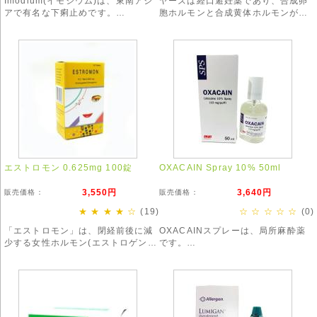
Imodium(イモジウム)は、東南アジ
ヤーズは経口避妊薬であり、合成卵
アで有名な下痢止めです。
胞ホルモンと合成黄体ホルモンが配
主に下痢やガス止めとして使用され
合された混合タイプのピルです。
ています。
強く効きすぎる場合がありますの
で、服用の際はお気をつけ下さい。
エストロモン 0.625mg 100錠
OXACAIN Spray 10% 50ml
3,550円
3,640円
販売価格：
販売価格：
★ ★ ★ ★ ☆
(19)
☆ ☆ ☆ ☆ ☆
(0)
「エストロモン」は、閉経前後に減
OXACAINスプレーは、局所麻酔薬
少する女性ホルモン(エストロゲン)
です。
を補うことで、更年期障害の症状を
即効性があり、注射時、脱毛、タト
改善します。
ゥーなどでもご利用頂いています。
※お得な3箱セットも!※
https://www.whobewell.cool/products/detail690.html