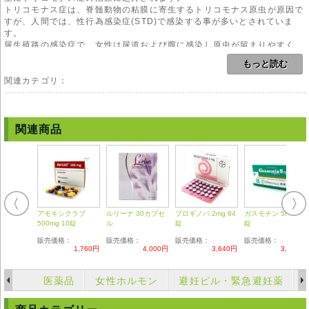
トリコモナス症は、脊髄動物の粘膜に寄生するトリコモナス原虫が原因で
すが、人間では、性行為感染症(STD)で感染する事が多いとされていま
す。
尿生殖路の感染症で、女性は尿道および膣に感染し原虫が留まりやすく、
男性は排尿時に原虫が出てしまうため、男性の方が発生リスクが少ない様
もっと読む
に報告されています。
トリコモナス症の潜伏期は10日で、併発するリスクの高い性病としてHIV
関連カテゴリ：
があげられます。
予防及び蔓延を防ぐ最良の方法は、コンドームの使用とセックスパートナ
ーを決める事ですが、併用して頂きたいのが本剤です。
近年では、大衆浴場や、便座からも感染するリスクが高くなってきている
関連商品
疾患です。
有効成分チニダゾールがトリコモナス原虫のDNAを破壊し、分裂増殖を防
ぎ、死滅させ、殺虫効果を起こします。
トリコモナス症の他にも、原虫感染症である、ランブル鞭毛虫症、アメー
バ赤痢、粘膜で主に増殖する偏性嫌気性菌が原因の細菌性感染症などに処
方されます。
メトロダニゾールなど、既存の抗原虫薬に比べ、血中濃度が上るのが高
アモキシクラブ
ルリーナ 30カプセ
プロギノバ 2mg 84
ガスモチン 5mg 30
く、有効血中濃度を持続できるのが特徴です。
500mg 10錠
ル
錠
錠
販売価格：
販売価格：
販売価格：
販売価格：
用法
1,760円
4,000円
3,640円
3,220円
本剤のご使用にあたりましては、医師や薬剤師の管理・指導の下で適切な
使用をお願い致します。
医薬品
女性ホルモン
避妊ピル・緊急避妊薬
副作用
主な副作用として、胃腸障害(食欲不振、胃部不快感、下痢、むかつき、