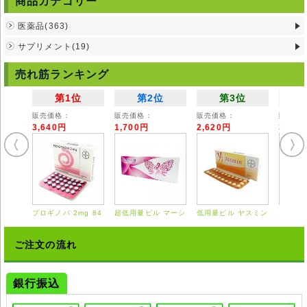
商品カテゴリー
これらの症状から来る倦怠感や頭痛)があげられます。
原虫を殺す抗菌作用からくるものですので、副作用が1〜2日で収まらず生
医薬品(363)
活に支障が出る様でしたら医師の診断を受けてください。
本剤はアルコールの分解を妨げる働きがありますので、アルコール分を含
サプリメント(19)
んだ薬剤と併用しないで下さい。
その他の副作用として、尿着色や口渇、潮紅が現れる事があります。
売れ筋ランキング
腎臓排泄型のお薬になりますので、腎臓に疾患のある方は、腎機能障害が
出る恐れがあります、ご注意下さい。
第1位
第2位
第3位
注意事項
販売価格：
販売価格：
販売価格：
販売価
以下の方は、このお薬を服用できません、ご注意下さい。
3,640円
1,700円
2,620円
3,55
本剤の成分に対し、既往歴のある方、血液疾患のある方、 脳、脊髄に器
質的疾患のある方。
妊婦及び授乳中の方、小児。
以下の方は慎重投与になります、服用前に医師にご相談下さい。
腎機能障害の方、高齢の方、全身状態の悪い方。
現在服用中のお薬がある場合は、本剤の薬効と相互作用する場合がありま
す。
プロギノバ 2mg 84
超低用量ピル マーシ
低用量ピル ヤスミン
エスト
詳しくは薬剤師にお尋ね下さい。
錠
ロン 28錠
21錠
0.625
本剤服用中と、服用後最低3日間は、飲酒はお避け下さい。
◆本剤は国内では医師の処方を必要とする【要指示薬】です。本剤の説明
ご注文の流れ
文は英文の能書を翻訳したものであり、使用方法等が日本の医療従事者の
見解 と異なる場合がありますのでご留意ください。
◆輸入医薬品はご自身の責任の上で、他者に譲渡せずご自身にてご使用く
銀行振込
ださい。
◆詳細は掛かり付けの医師または薬剤師にご相談ください。