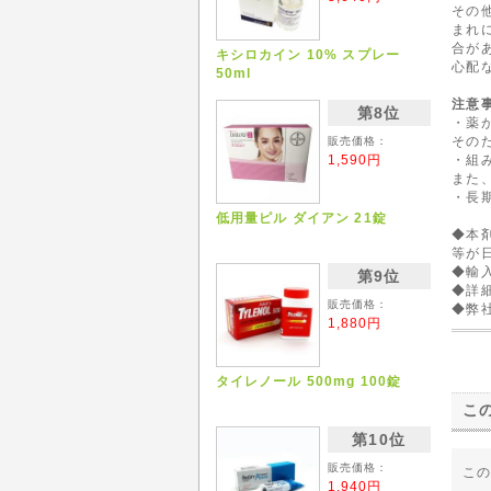
その
まれ
合が
キシロカイン 10% スプレー
心配
50ml
注意
第8位
・薬
その
販売価格：
・組
1,590円
また
・長
低用量ピル ダイアン 21錠
◆本
等が
◆輸
第9位
◆詳
販売価格：
◆弊
1,880円
タイレノール 500mg 100錠
こ
第10位
販売価格：
こ
1,940円