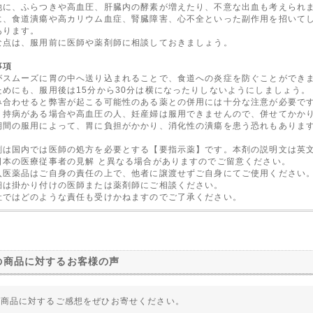
他に、ふらつきや高血圧、肝臓内の酵素が増えたり、不意な出血も考えられ
に、食道潰瘍や高カリウム血症、腎臓障害、心不全といった副作用を招いて
あります。
な点は、服用前に医師や薬剤師に相談しておきましょう。
事項
がスムーズに胃の中へ送り込まれることで、食道への炎症を防ぐことができ
ためにも、服用後は15分から30分は横になったりしないようにしましょう。
み合わせると弊害が起こる可能性のある薬との併用には十分な注意が必要で
、持病がある場合や高血圧の人、妊産婦は服用できませんので、併せてかか
期間の服用によって、胃に負担がかかり、消化性の潰瘍を患う恐れもありま
剤は国内では医師の処方を必要とする【要指示薬】です。本剤の説明文は英
日本の医療従事者の見解 と異なる場合がありますのでご留意ください。
入医薬品はご自身の責任の上で、他者に譲渡せずご自身にてご使用ください
細は掛かり付けの医師または薬剤師にご相談ください。
社ではどのような責任も受けかねますのでご了承ください。
の商品に対するお客様の声
の商品に対するご感想をぜひお寄せください。