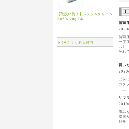
1
【取扱い終了】レチンAクリーム
0.05% 20g 1本
偏頭
202
偏頭
一度
FAQ よくある質問
もし
それ
買い
202
以前
カタ
リウ
201
痛み
膀胱
解熱