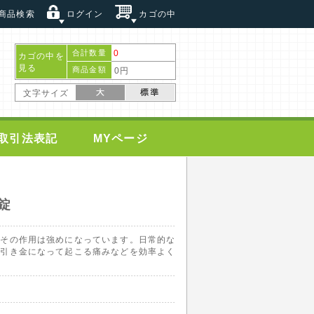
商品検索
ログイン
カゴの中
合計数量
0
カゴの中を
見る
商品金額
0円
文字サイズ
取引法表記
MYページ
0錠
、その作用は強めになっています。日常的な
が引き金になって起こる痛みなどを効率よく