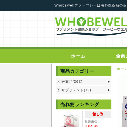
Whobewellファーマシーは海外医薬品
ホーム
全商
ホー
商品カテゴリー
医薬品(363)
サプリメント(19)
売れ筋ランキング
第1位
販売価格：
3,640円