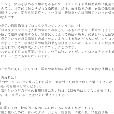
フラムは、痛みを鎮める作用のあるもので、非ステロイド系解熱鎮痛消炎剤
ものでは、日常的に起こりがちな筋肉痛、腰痛、歯痛怪我の傷、女性の生理
関節リウマチ、変形性関節症といった症状、膀胱炎や月経困難症といった様
効な薬です。
や炎症の原因物質はプロスタグランジンというものです。
プロスタグランジンは人間の体内に存在しているものですが、通常ではそう
の拍子で組織が損傷すると、物質変化によって炎症や痛み、発熱といった症
・炎症といった原因物質を合成させないようにする働きがあるのが、ジクロ
阻止することで、鎮痛効果や解熱効果を発揮させるのが、非ステロイド性抗
に含まれている有効成分がジクロフェナクなのです。
非ステロイド性抗炎症薬の中でも、作用は強力ですが、ジクロフェナクを主
りにくいことでも知られています。
のご使用にあたりましては、医師や薬剤師の管理・指導の下で適切な使用を
み忘れ時は】
3回のサイクルの中で飲み忘れた場合、気が付いた時点で飲んで構いませんが
1回分のみ服用してください。
、気が付いた時点が次の服用時間に近い時は、1回分飛ばしても大丈夫です。
分を1度に服用することは絶対に避けてください。
用
用に関しては、比較的一般的にみられるものが多く挙げられます。
作用が強いために、胃へのダメージから、吐き気、消化不良、消化器潰瘍、