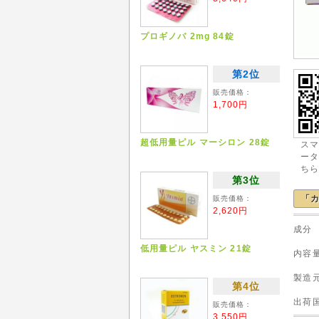
プロギノバ 2mg 84錠
第2位
販売価格：
1,700円
超低用量ピル マーシロン 28錠
ス
ー
ち
第3位
「カ
販売価格：
2,620円
成分 
低用量ピル ヤスミン 21錠
内容
製造
第4位
出
販売価格：
3,550円