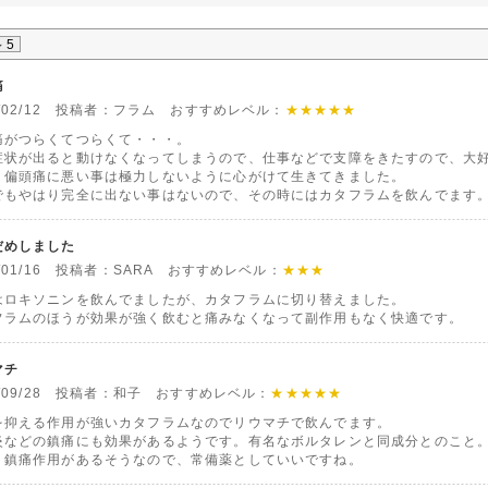
～5
痛
0/02/12 投稿者：フラム おすすめレベル：
★★★★★
痛がつらくてつらくて・・・。
症状が出ると動けなくなってしまうので、仕事などで支障をきたすので、大
、偏頭痛に悪い事は極力しないように心がけて生きてきました。
でもやはり完全に出ない事はないので、その時にはカタフラムを飲んでます
だめしました
0/01/16 投稿者：SARA おすすめレベル：
★★★
はロキソニンを飲んでましたが、カタフラムに切り替えました。
フラムのほうが効果が強く飲むと痛みなくなって副作用もなく快適です。
マチ
9/09/28 投稿者：和子 おすすめレベル：
★★★★★
を抑える作用が強いカタフラムなのでリウマチで飲んでます。
炎などの鎮痛にも効果があるようです。有名なボルタレンと同成分とのこと
、鎮痛作用があるそうなので、常備薬としていいですね。