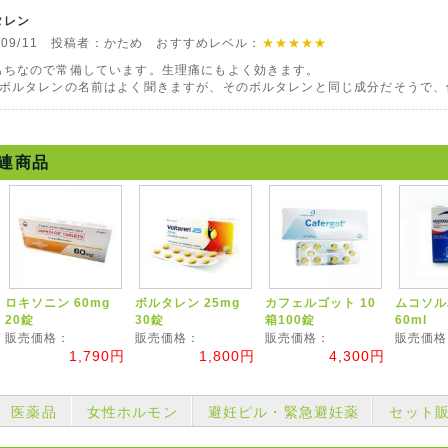
タレン
9/09/11 投稿者：かため おすすめレベル：
★★★★★
もちなので常備しています。生理痛にもよく効きます。
でボルタレンの名前はよく聞きますが、そのボルタレンと同じ成分だそうで、
連商品
ロキソニン 60mg
ボルタレン 25mg
カフェルゴット 10
ムコソル
20錠
30錠
箱100錠
60ml
販売価格：
販売価格：
販売価格：
販売価格
1,790円
1,800円
4,300円
医薬品
女性ホルモン
避妊ピル・緊急避妊薬
セット