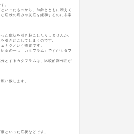
です。
痛といったものから、加齢とともに増えて
々な症状の痛みや炎症を緩和するのに非常
いった症状を引き起こしたりしませんが、
状を引き起こしてしまうのです。
フェナクという物質です。
炎症薬の一つ「カタフラム」ですがカタフ
成分とするカタフラムは、比較的副作用が
お願い致します。
、
下痢といった症状などです。