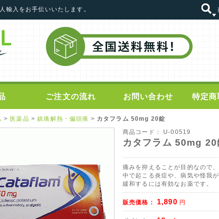
の個人輸入をお手伝いいたします。
品
ご注文の流れ
お問い合わせ
特定商
ム
>
医薬品
>
鎮痛解熱・偏頭痛
>
カタフラム 50mg 20錠
商品コード：
U-00519
カタフラム 50mg 2
痛みを抑えることが目的なので
中で起こる炎症や、病気や怪我
緩和するには有効なお薬です。
1,890
販売価格：
円