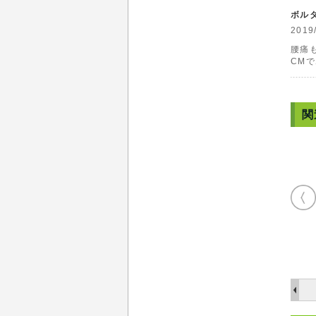
ボル
201
腰痛
CM
関