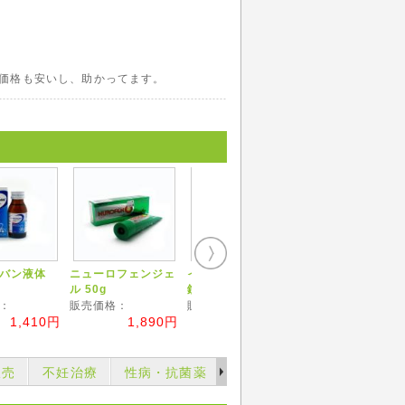
価格も安いし、助かってます。
バン液体
ニューロフェンジェ
イミグラン 50mg 2
ル 50g
錠
：
販売価格：
販売価格：
1,410円
1,890円
2,360円
販売
不妊治療
性病・抗菌薬
育毛薬・ヘアーケアー