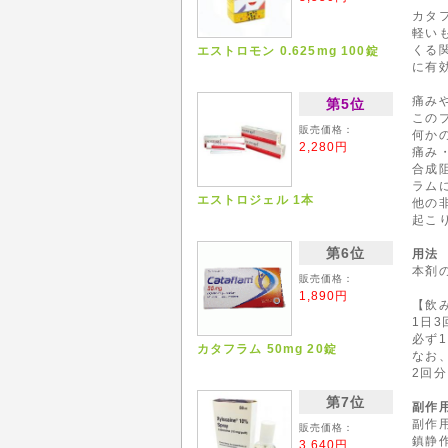
カタ
軽い
くる
エストロモン 0.625mg 100錠
に有
痛み
第5位
この
販売価格：
何か
2,280円
痛み
合成
ラム
エストロジェル 1本
他の
起こ
第6位
用法
本剤
販売価格：
1,890円
【飲
1日
必ず
カタフラム 50mg 20錠
なお
2回
第7位
副作
副作
販売価格：
鎮静
3,640円