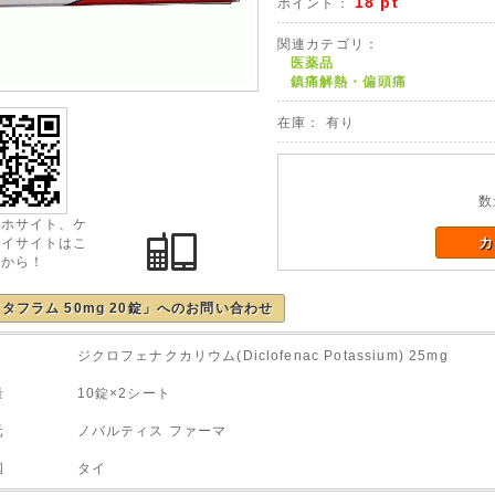
18 pt
ポイント：
関連カテゴリ：
医薬品
鎮痛解熱・偏頭痛
在庫： 有り
数
マホサイト、ケ
カ
タイサイトはこ
らから！
タフラム 50mg 20錠」へのお問い合わせ
ジクロフェナクカリウム(Diclofenac Potassium) 25mg
量 10錠×2シート
元 ノバルティス ファーマ
荷国 タイ