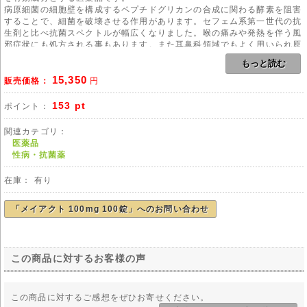
病原細菌の細胞壁を構成するペプチドグリカンの合成に関わる酵素を阻害
することで、細菌を破壊させる作用があります。セフェム系第一世代の抗
生剤と比べ抗菌スペクトルが幅広くなりました。喉の痛みや発熱を伴う風
邪症状にも処方される事もあります。また耳鼻科領域でもよく用いられ原
因菌の7割が肺炎球菌とされる中耳炎には第一選択薬的に用いられていま
もっと読む
す。
15,350
本剤は時間依存タイプの抗生剤でもあり、血中の薬品濃度が一定以上を保
販売価格：
円
つことで効果を発揮します。その為指示通りに決まった時間に内服するこ
とが症状を改善させる近道となりますので飲み忘れにはご注意ください。
153 pt
ポイント：
また代表的な副作用として下痢が挙げられます。予防的に乳酸菌の整腸薬
が同時処方された場合には必ず併用してください。
関連カテゴリ：
医薬品
【適応菌種】ブドウ球菌属、レンサ球菌属、肺炎球菌、大腸菌、インフル
性病・抗菌薬
エンザ菌、アクネ菌、モラクセラ・カタラーリスなど
在庫： 有り
【効能】
表在性及び深在性皮膚感染症、リンパ管・リンパ節炎、慢性膿皮症、咽頭
炎、喉頭炎、扁桃炎、急性気管支炎、肺炎、膀胱炎、腎盂炎、胆のう炎、
「メイアクト 100mg 100錠」へのお問い合わせ
胆管炎、子宮内感染、涙嚢炎、麦粒腫、中耳炎、副鼻腔炎、歯周組織炎等
また外傷、熱傷、及び手術等の二次感染の予防など
この商品に対するお客様の声
用法
本剤のご使用にあたりましては、医師や薬剤師の管理・指導の下で適切な
使用をお願い致します。
この商品に対するご感想をぜひお寄せください。