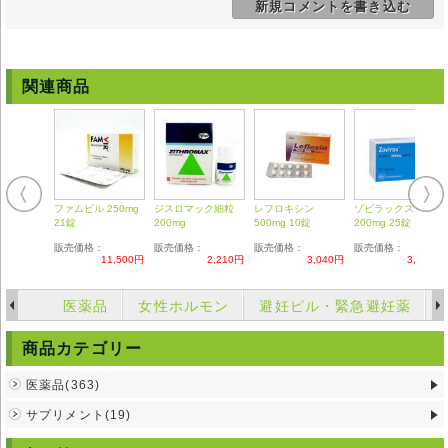
新規コメントを書き込む
副作用
肝機能、胆機能に障害が出る場合があります。
また下痢、悪心、嘔吐などの消化器の不愉快感の発現の可能性もありま
す。
関連商品
注意事項
【次の方は本剤の内服はできません】
・本剤やセフェム系抗生剤に対し過敏症の既往歴を持つ方・妊娠初期の方
または妊娠の可能性を持つ方
【次の方は医師または薬剤師にご相談ください】
・持病やアレルギーのある方・他のお薬を使用中の方・妊婦や授乳中の方
ファムビル 250mg
ジスロマック細粒
レフロキシン
ゾビラックス
◆メイアクトは国内では医師の処方を必要とする【要指示薬】です。本剤
21錠
200mg
500mg 10錠
200mg 25錠
の説明文は英文の能書を翻訳したものであり、使用方法等が日本の医療従
事者の見解と異なる場合がありますのでご留意ください。
販売価格：
販売価格：
販売価格：
販売価格：
11,500円
2,210円
3,040円
3,080円
◆輸入医薬品はご自身の責任の上で、他者に譲渡せずご自身にてご使用く
ださい。
◆詳細は掛かり付けの医師または薬剤師にご相談ください。
医薬品
女性ホルモン
避妊ピル・緊急避妊薬
◆弊社ではどのような責任も受けかねますのでご了承ください。
商品カテゴリー
医薬品(363)
サプリメント(19)