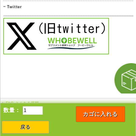
Twitter
FAQ よくある質問
このページの先頭へ
数量：
カゴに入れる
戻る
Copyright © 2005-2026 whobewell All rights reserved.