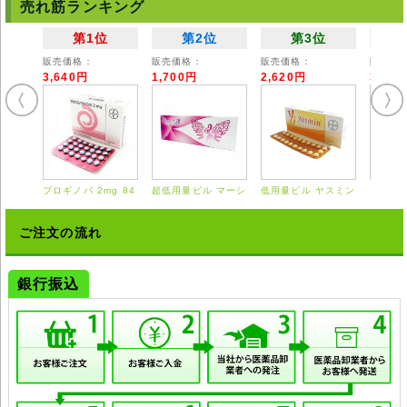
売れ筋ランキング
第1位
第2位
第3位
販売価格：
販売価格：
販売価格：
販売価
3,640円
1,700円
2,620円
3,55
プロギノバ 2mg 84
超低用量ピル マーシ
低用量ピル ヤスミン
エスト
錠
ロン 28錠
21錠
0.625
ご注文の流れ
銀行振込