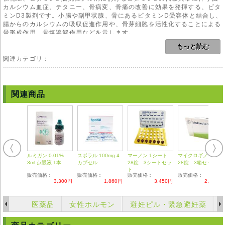
カルシウム血症、テタニー、骨病変、骨痛の改善に効果を発揮する、ビタ
ミンD3製剤です。小腸や副甲状腺、骨にあるビタミンD受容体と結合し、
腸からのカルシウムの吸収促進作用や、骨芽細胞を活性化することによる
骨形成作用、骨塩溶解作用などを示します。
もっと読む
ビタミンDはカルシウムの吸収や骨形成をおこなう上で必要な成分です
が、そのままの形では骨形成には関与することができず、日光による紫外
関連カテゴリ：
線を浴びることでビタミンD3となります。これがさらに肝臓や腎臓で代
謝されて初めて活性化ビタミンD3となり、骨形成に関与することができ
るようになります。
関連商品
この活性型ビタミンD3と同じ作用をする薬が、アルファカルシドール製
剤である「ワンアルファ」です。
用法
本剤のご使用にあたりましては、医師や薬剤師の管理・指導の下で適切な
使用をお願い致します。
ルミガン 0.01%
スポラル 100mg 4
マーノン 1シート
マイクロギノン 1箱
副作用
3ml 点眼液 1本
カプセル
28錠 3シートセッ
28錠 3箱セット
吐き気、嘔吐、腹部膨満感、胃痛、胃部不快感、消化不良、食欲不振、悪
ト
販売価格：
販売価格：
販売価格：
販売価格：
心、便秘、下痢、口渇、頭痛、不眠、倦怠感、眠気、イライラ感、しび
3,300円
1,860円
3,450円
2,480円
れ、耳鳴り、肩こり、下肢のつっぱり感、めまい、胸痛、動悸、発疹、か
ゆみ、結膜充血、むくみなどの副作用があります。まれに重篤な副作用と
して、急性腎不全、肝機能障害、黄疸が起こる場合があります。
医薬品
女性ホルモン
避妊ピル・緊急避妊薬
注意事項