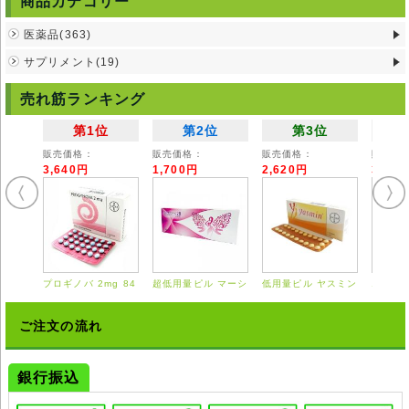
商品カテゴリー
※妊娠・授乳中の方は服用を控えてください。
※以前に薬によるアレルギー症状が出たことのある方は、服用前に医師に
医薬品(363)
ご相談ください。
※他の薬剤を服用中の方は、ご使用前に医師にご相談ください。
サプリメント(19)
※服用中に異常があらわれた場合は直ちに服用を中止し、医師にご相談く
ださい。
売れ筋ランキング
※お子様の手の届かない場所に保管して下さい。
※直射日光を避け、湿気のない冷暗所に保管して下さい。
第1位
第2位
第3位
◆本剤は国内では医師の処方を必要とする【要指示薬】です。本剤の説明
文は英文の能書を翻訳したものであり、使用方法等が日本の医療従事者の
販売価格：
販売価格：
販売価格：
販売価
見解 と異なる場合がありますのでご留意ください。
3,640円
1,700円
2,620円
3,55
◆輸入医薬品はご自身の責任の上で、他者に譲渡せずご自身にてご使用く
ださい。
◆詳細は掛かり付けの医師または薬剤師にご相談ください。
◆弊社ではどのような責任も受けかねますのでご了承ください。
プロギノバ 2mg 84
超低用量ピル マーシ
低用量ピル ヤスミン
エスト
錠
ロン 28錠
21錠
0.625
ご注文の流れ
銀行振込