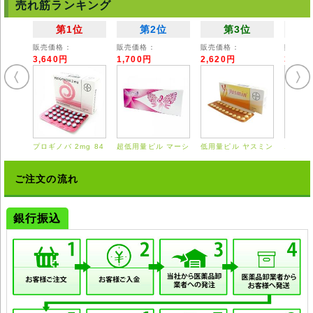
売れ筋ランキング
第1位
第2位
第3位
販売価格：
販売価格：
販売価格：
販売価
3,640円
1,700円
2,620円
3,55
プロギノバ 2mg 84
超低用量ピル マーシ
低用量ピル ヤスミン
エスト
錠
ロン 28錠
21錠
0.625
ご注文の流れ
銀行振込