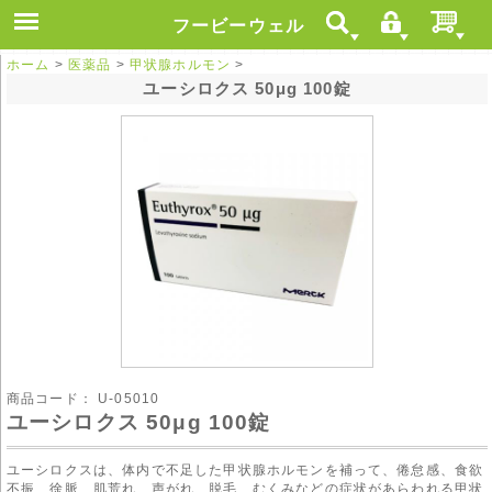
フービーウェル
ホーム
>
医薬品
>
甲状腺ホルモン
>
ユーシロクス 50μg 100錠
商品コード：
U-05010
ユーシロクス 50μg 100錠
ユーシロクスは、体内で不足した甲状腺ホルモンを補って、倦怠感、食欲
不振、徐脈、肌荒れ、声がれ、脱毛、むくみなどの症状があらわれる甲状