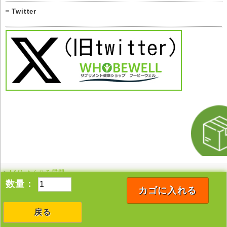
Twitter
FAQ よくある質問
このページの先頭へ
数量：
カゴに入れる
戻る
Copyright © 2005-2026 whobewell All rights reserved.