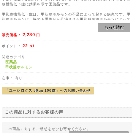
腺機能低下症に効果を示す医薬品です。
甲状腺機能低下症は、甲状腺ホルモンの不足によって起きる疾患です。甲
状腺ホルモンは、脳の下垂体から分泌される甲状腺刺激ホルモンによって
分泌がうながされる物質で、エネルギー代謝を高める役割を持っていま
もっと読む
す。これがバランスを崩し不足することで新陳代謝が衰え、さまざまな症
2,280
状をもたらします。甲状腺機能低下症の原因は、自己免疫により甲状腺の
販売価格：
円
働きが低下する(突発性)場合や、橋本病によるもの、脳下垂体の異常が原
因となるものがあります。
22 pt
ポイント：
用法
関連カテゴリ：
本剤のご使用にあたりましては、医師や薬剤師の管理・指導の下で適切な
医薬品
使用をお願い致します。
甲状腺ホルモン
副作用
在庫： 有り
脈拍増加、不整脈、動悸、震え、めまい、不眠、発汗、頭痛、イライラ
感、不安、吐き気、食欲不振、体重減少、発疹、かゆみなどの症状があら
われる場合があります。まれに重篤な副作用として狭心症、急性副腎不
「ユーシロクス 50μg 100錠」へのお問い合わせ
全、肝機能障害、黄疸などがあらわれる場合があります。
注意事項
※以下に該当する場合は服用を避けてください。
この商品に対するお客様の声
・心筋梗塞を起こして間もない方
※以下に該当する場合はご使用前に医師の診断を仰いでください。
・狭心症の方
この商品に対するご感想をぜひお寄せください。
・動脈硬化症の方