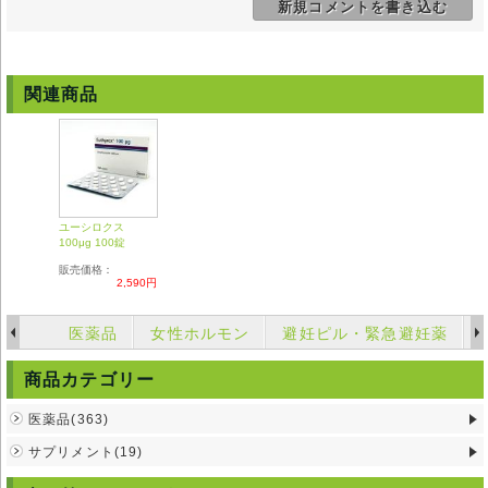
新規コメントを書き込む
・陳旧性心筋梗塞の方
・高血圧症の方
・副腎皮質機能不全の方
・脳下垂体機能不全の方
・糖尿病のある方
関連商品
・高齢者
※他の薬剤を服用中もしくは持病がある場合は、使用前に医師にご相談く
ださい。
※服用中に異常があらわれた場合は直ちに服用を中止し、医師にご相談く
ださい。
※お子様の手の届かない場所に保管して下さい。
※直射日光を避け、湿気のない冷暗所に保管して下さい。
ユーシロクス
100μg 100錠
◆
ユーシロクス
は国内では医師の処方を必要とする【要指示薬】です。本
剤の説明文は英文の能書を翻訳したものであり、使用方法等が日本の医療
販売価格：
2,590円
従事者の見解 と異なる場合がありますのでご留意ください。
◆輸入医薬品はご自身の責任の上で、他者に譲渡せずご自身にてご使用く
ださい。
医薬品
女性ホルモン
避妊ピル・緊急避妊薬
◆詳細は掛かり付けの医師または薬剤師にご相談ください。
◆弊社ではどのような責任も受けかねますのでご了承ください。
商品カテゴリー
医薬品(363)
サプリメント(19)