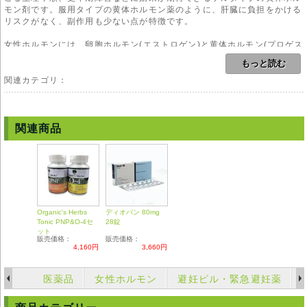
モン剤です。服用タイプの黄体ホルモン薬のように、肝臓に負担をかける
リスクがなく、副作用も少ない点が特徴です。
女性ホルモンには、卵胞ホルモン(エストロゲン)と黄体ホルモン(プロゲス
テロン)があり、それぞれ重要な役割を持っています。この2つのホルモン
もっと読む
は、一定の周期で互いに分泌量のバランスを変えながら、女性の身体面と
精神面に作用しています。黄体ホルモンは月経の周期を決め、子宮内膜を
関連カテゴリ：
厚くして受精卵が着床しやすい状態をつくり、着床後も妊娠を維持させる
役割を持っています。
更年期障害は、閉経前後の女性ホルモンの急速な低下に身体がついていけ
関連商品
なくなり、身体的・精神的不調を起こす状態をいいます。のぼせ、ほて
り、多汗、ホットフラッシュなどの全身的症状や、吐き気、食欲不振など
の消化器系症状、睡眠障害、意欲の低下、イライラなどの精神的症状、肩
こりや手足のしびれなどの運動器官系症状など、さまざまな症状がみられ
ます。症状や程度に個人差がありますが、人によっては日常生活に支障を
きたすほど、耐えがたい苦痛をもたらします。
Organic's Herbs
ディオバン 80mg
◆黄体ホルモン(プロゲステロン)の役割
Tonic PNP&O-4セ
28錠
・子宮内膜、子宮筋の働きを調整する
ット
販売価格：
販売価格：
・乳腺の発達、体温上昇
4,160円
3,660円
・排卵抑制作用
・生理痛の改善
・血糖値を正常に保つ
医薬品
女性ホルモン
避妊ピル・緊急避妊薬
・利尿作用
・体脂肪の減少