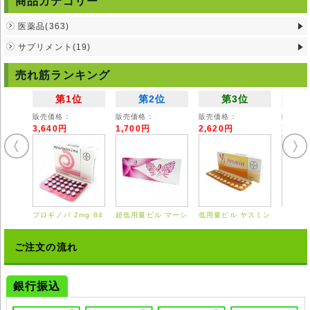
商品カテゴリー
用法
医薬品(363)
本剤のご使用にあたりましては、医師や薬剤師の管理・指導の下で適切な
使用をお願い致します。
サプリメント(19)
副作用
売れ筋ランキング
副作用は比較的軽微であるとされていますが、大量摂取はかえってホルモ
ンのバランスを崩す恐れがあります。
第1位
第2位
第3位
注意事項
販売価格：
販売価格：
販売価格：
販売価
※以下に該当する場合は服用を避けてください。
3,640円
1,700円
2,620円
3,55
・プロゲステロンにアレルギー反応がある方
・原因不明の不正出血がある方
・肝臓に疾患がある方
・子宮がん、乳がんの既往がある方、また、治療中やその疑いのある方
・血栓塞栓症疾患の方、または既往がある方
・ポルフィリン症の方
・膣感染症のある方
プロギノバ 2mg 84
超低用量ピル マーシ
低用量ピル ヤスミン
エスト
※他の薬剤と併用する場合は、使用前に医師にご相談ください。
錠
ロン 28錠
21錠
0.625
※使用中に異常があらわれた場合は直ちに服用を中止し、医師にご相談く
ださい。
ご注文の流れ
※お子様の手の届かない場所に保管して下さい。
※直射日光を避け、湿気のない冷暗所に保管して下さい。
◆本剤は国内では医師の処方を必要とする【要指示薬】です。本剤の説明
銀行振込
文は英文の能書を翻訳したものであり、使用方法等が日本の医療従事者の
見解 と異なる場合がありますのでご留意ください。