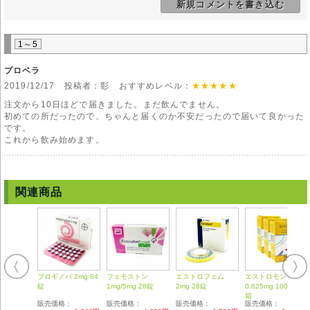
新規コメントを書き込む
使用をお願い致します。
副作用
乳房痛、乳房緊満感、不正出血、吐き気、嘔吐、腹痛、胃部膨満感、下
1～5
痢、食欲不振、体重増加、だるい、むくみ、めまい、頭痛、眠気、不眠、
発疹、肝機能の異常などの症状があらわれる場合があります。まれに重篤
プロベラ
な副作用として、心不全、血栓症、乳頭水腫、ショックなどがあります。
2019/12/17 投稿者：彰 おすすめレベル：
★★★★★
注意事項
注文から10日ほどで届きました。まだ飲んでません。
※以下に該当する場合は服用を避けてください。
初めての所だったので、ちゃんと届くのか不安だったので届いて良かった
・重篤な肝疾患のある方
です。
※以下に該当する場合はご使用前に医師の診断を仰いでください。
これから飲み始めます。
・心疾患がある方
・腎疾患がある方
・肝疾患のある方
・妊娠・授乳中の方
関連商品
※他の薬剤と併用する場合は、使用前に医師にご相談ください。
※服用中に異常があらわれた場合は直ちに服用を中止し、医師にご相談く
ださい。
※お子様の手の届かない場所に保管して下さい。
※直射日光を避け、湿気のない冷暗所に保管して下さい。
◆本剤は国内では医師の処方を必要とする【要指示薬】です。本剤の説明
文は英文の能書を翻訳したものであり、使用方法等が日本の医療従事者の
プロギノバ 2mg 84
フェモストン
エストロフェム
エストロモン
錠
1mg/5mg 28錠
2mg 28錠
0.625mg 100錠 3
見解 と異なる場合がありますのでご留意ください。
箱
◆輸入医薬品はご自身の責任の上で、他者に譲渡せずご自身にてご使用く
販売価格：
販売価格：
販売価格：
販売価格：