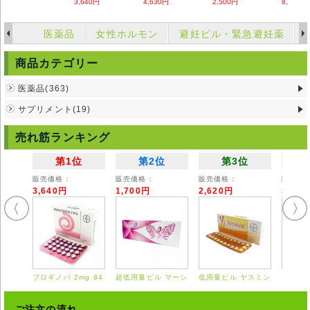
ださい。
3,640円
4,630円
2,500円
8,480円
◆詳細は掛かり付けの医師または薬剤師にご相談ください。
◆弊社ではどのような責任も受けかねますのでご了承ください。
医薬品
女性ホルモン
避妊ピル・緊急避妊薬
商品カテゴリー
医薬品(363)
サプリメント(19)
売れ筋ランキング
第1位
第2位
第3位
販売価格：
販売価格：
販売価格：
販売価
3,640円
1,700円
2,620円
3,55
プロギノバ 2mg 84
超低用量ピル マーシ
低用量ピル ヤスミン
エスト
錠
ロン 28錠
21錠
0.625
ご注文の流れ