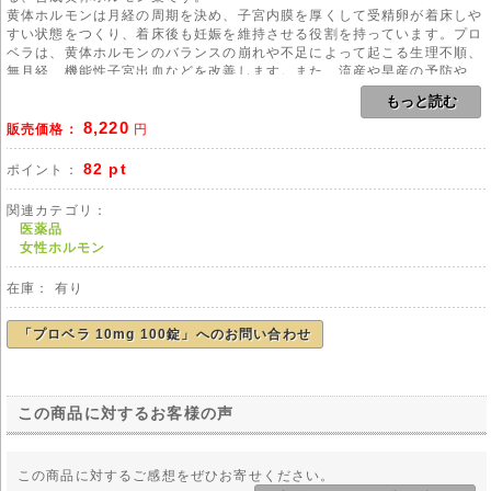
黄体ホルモンは月経の周期を決め、子宮内膜を厚くして受精卵が着床しや
すい状態をつくり、着床後も妊娠を維持させる役割を持っています。プロ
ベラは、黄体ホルモンのバランスの崩れや不足によって起こる生理不順、
無月経、機能性子宮出血などを改善します。また、流産や早産の予防や、
黄体機能不全が原因の不妊症、ホルモン補充法による更年期障害の改善に
もっと読む
効果が期待できます。
8,220
販売価格：
円
女性ホルモンには、卵胞ホルモン(エストロゲン)と黄体ホルモン(プロゲス
テロン)があり、それぞれ重要な役割を持っています。この2つのホルモン
82 pt
ポイント：
は、一定の周期で互いに分泌量のバランスを変えながら、女性の身体面と
精神面に作用しています。プロゲステロンの分泌が多い時期を黄体期と呼
関連カテゴリ：
びますが、この時に腰痛や腹痛、頭痛、むくみ、吹き出物、イライラなど
医薬品
の症状があらわれる場合があります。このような症状を月経前症候群
女性ホルモン
(PMS)と呼んでいます。
在庫： 有り
◆黄体ホルモン(プロゲステロン)の役割
・子宮内膜、子宮筋の働きを調整する
・乳腺の発達、体温上昇
「プロベラ 10mg 100錠」へのお問い合わせ
・排卵抑制作用
・生理痛の改善
・血糖値を正常に保つ
・利尿作用
この商品に対するお客様の声
・体脂肪の減少
用法
この商品に対するご感想をぜひお寄せください。
本剤のご使用にあたりましては、医師や薬剤師の管理・指導の下で適切な