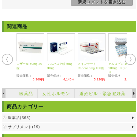
新規コメントを書き込む
副作用
肝機能数値上昇、起立性めまい、低血圧、動悸、かすみ目、発疹、胸部圧
迫感、しびれ、徐脈、めまい、頭痛、耳鳴、、嘔吐、腹痛、倦怠感、むく
み。
アナフィキラシー反応、筋肉痛、発熱、胆汁うっ滞、体重増加。
関連商品
重篤な副作用として、意識障害、肝炎、血小板減少、不整脈が挙げられま
す。
この様な症状が出た場合や、お薬を服用されて改善がみられない場合に
は、薬剤師さんにご相談されるか、かかりつけのお医者様の診断を受けて
下さい。
注意事項
コザール 50mg 30
ノルバスク錠 5mg
メインテート
アムロピン 10mg
このお薬の服用中はアルコールは厳禁です。
錠
30錠
Concor 5mg 100錠
100錠 ※シート売
白内障手術を受けていられる方は、瞳孔に影響を与える事がありますの
り
で、お控え下さい。。
販売価格：
販売価格：
販売価格：
販売価格：
5,360円
4,140円
5,220円
2,130円
勃起不全薬の塩酸バルデナフィル水和物、バイアグラの後発薬・クエン酸
シルデナフィルとの併用はお控え下さい。
また、他の種類の降圧剤との併用は、医師の指導を仰いでください。
医薬品
女性ホルモン
避妊ピル・緊急避妊薬
妊娠中・授乳中の方は服用できません。
高齢者の方は、血中濃度が上がりやすいために、一般の服用量より低量か
商品カテゴリー
らの服用となります。
◆本剤は国内では医師の処方を必要とする【要指示薬】です。本剤の説明
医薬品(363)
文は英文の能書を翻訳したものであり、使用方法等が日本の医療従事者の
サプリメント(19)
見解 と異なる場合がありますのでご留意ください。
◆輸入医薬品はご自身の責任の上で、他者に譲渡せずご自身にてご使用く