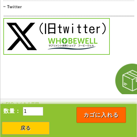
Twitter
FAQ よくある質問
このページの先頭へ
数量：
カゴに入れる
戻る
Copyright © 2005-2026 whobewell All rights reserved.