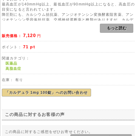
最高血圧が140mmHg以上、最低血圧が90mmHg以上になると、高血圧の
目安になると言われています。
降圧剤にも、カルシウム拮抗薬、アンジオテンシン変換酵素阻害薬、アン
ジオテンシン受容体拮抗薬、交感神経遮断薬と種類がありますが、カルデ
ュラは、交感神経遮断薬の部類に入ります。
もっと読む
7,120
末梢の血管に働きかけることが出来る上、効果が持続します。
販売価格：
円
有効成分ドキサゾシンメシル酸塩がα受容体の中でもα1受容体と呼ばれ
る、中枢と平滑筋に働きかけます。
71 pt
ポイント：
中枢に働きかけることにより、腸管括約筋、瞳孔散大筋に効きます。
関連カテゴリ：
平滑筋は血管の内側にあり、血管を収縮させ血圧をあげる筋肉ですので、
医薬品
ここに働きかける事により、血管の過度の圧迫がなくなり血圧が正常にな
高脂血症
ります。
降圧作用から、本態性高血圧症、褐色細胞腫高血圧症、腎性(じんせい)高
在庫： 有り
血圧症、排尿障害、前立腺肥大に処方されます。
1日1回の服用で効果があります。
脂質代謝やインスリン上昇に影響を及ぼしませんので、糖尿病の方の服用
「カルデュラ 1mg 100錠」へのお問い合わせ
にも向いています。
高血圧から来る二次的疾患(脳卒中、脳梗塞)の予防および治療目的にも向
いています。
この商品に対するお客様の声
用法
本剤のご使用にあたりましては、医師や薬剤師の管理・指導の下で適切な
使用をお願い致します。
この商品に対するご感想をぜひお寄せください。