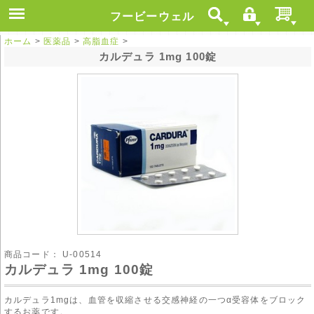
フービーウェル
ホーム
>
医薬品
>
高脂血症
>
カルデュラ 1mg 100錠
商品コード：
U-00514
カルデュラ 1mg 100錠
カルデュラ1mgは、血管を収縮させる交感神経の一つα受容体をブロック
するお薬です。