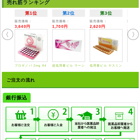
ださい。
売れ筋ランキング
◆詳細は掛かり付けの医師または薬剤師にご相談ください。
◆弊社ではどのような責任も受けかねますのでご了承ください。
第1位
第2位
第3位
販売価格：
販売価格：
販売価格：
販売価
3,640円
1,700円
2,620円
3,55
プロギノバ 2mg 84
超低用量ピル マーシ
低用量ピル ヤスミン
エスト
錠
ロン 28錠
21錠
0.625
ご注文の流れ
銀行振込