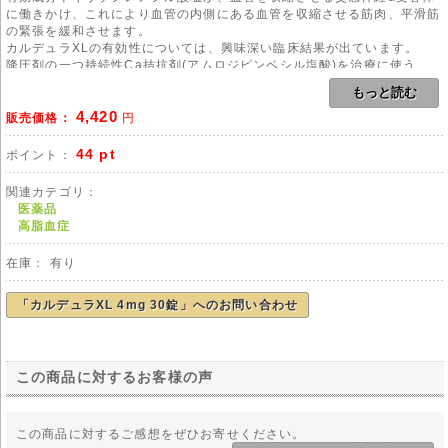
に働きかけ、これにより血管の内側にある血管を収縮させる筋肉、平滑筋
の緊張を緩和させます。
カルデュラXLの有効性については、興味深い臨床結果が出ています。
降圧剤の一つ持続性Ca拮抗剤(アムロジピンベシル塩酸)を治療に使う、
60歳以上の高齢者の高血圧及び糖尿病の患者約1万人に1年間、新たな治
もっと読む
療薬としてカルデュラXLを選択して貰いました。
4,420
驚くべきことに、カルデュラXL投与後、血圧が目標数値に達した患者は
販売価格：
円
約3割、血中脂質は中程度に収まり、副作用による投与中断はわずか7.5%
だったという結果が見られました。
44 pt
ポイント：
また、排尿障害治療薬や、飲む育毛剤として知られる、5α還元酵素阻害薬
(フィナステリド)以上にLUTS(尿路改善効果)がみられる為に、排尿障害や
関連カテゴリ：
前立腺肥大の治療とQOLの改善に早くから欧米で処方されてきました。
医薬品
元々は、降圧作用が優れているお薬ですので、本態性高血圧症、褐色細胞
高脂血症
腫高血圧症の治療に処方されるお薬です。
糖尿病性項血圧、脂質代謝異常のある人に服用できるお薬です。
在庫： 有り
用法
本剤のご使用にあたりましては、医師や薬剤師の管理・指導の下で適切な
「カルデュラXL 4mg 30錠」へのお問い合わせ
使用をお願い致します。
副作用
各種アナフィキラシー反応、起立性めまい、吐き気、動悸、胸部圧迫感、
この商品に対するお客様の声
しびれ、徐脈、体重増加。
倦怠感、筋肉痛、関節痛、低血圧、かすみ目、発疹、各種肝機能障害、肝
機能数値以上。
この商品に対するご感想をぜひお寄せください。
嘔吐、下痢、むくみ、耳鳴り。