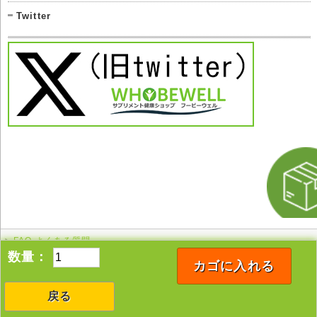
Twitter
FAQ よくある質問
このページの先頭へ
数量：
カゴに入れる
戻る
Copyright © 2005-2026 whobewell All rights reserved.