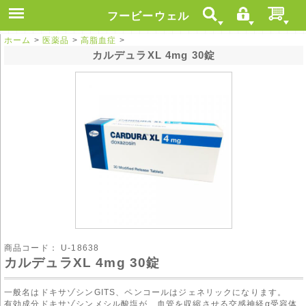
フービーウェル
ホーム
>
医薬品
>
高脂血症
>
カルデュラXL 4mg 30錠
商品コード：
U-18638
カルデュラXL 4mg 30錠
一般名はドキサゾシンGITS、ペンコールはジェネリックになります。
有効成分ドキサゾシンメシル酸塩が、血管を収縮させる交感神経α受容体