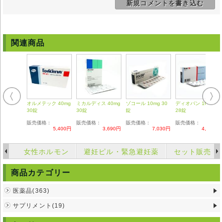
新規コメントを書き込む
重篤な副作用は、ショック症状、劇症肝炎、白血球減少、不整脈、脳血管
障害、狭心症が出る場合があります。
お薬を服用されても、症状に改善の兆しが見られない場合。
副作用と思しき症状が出た場合や、お体の状態が服用前より悪化した場合
には、ただちにかかりつけの医師の診断を受けて下さい。
関連商品
注意事項
妊娠中の方、授乳中の方、泌尿器疾患系のお薬や前立腺関連のお薬を服用
されている方は、このお薬は服用できません。
他の降圧剤との併用は、急激な血圧効果を招きますのでお控え下さい。
高齢者の服用は、血中濃度があがりやすいので、医師との相談の上、服用
をお願いいたします。
オルメテック 40mg
ミカルディス 40mg
ゾコール 10mg 30
ディオバン 160mg
重篤な肝機能、腎機能障害のある方は服用できません、ご注意下さい。
30錠
30錠
錠
28錠
白内障の手術を受けられた方は、瞳孔に影響がでますのでお控え下さい。
この薬を服用中は飲酒厳禁です。
販売価格：
販売価格：
販売価格：
販売価格：
5,400円
3,690円
7,030円
4,740円
◆本剤は国内では医師の処方を必要とする【要指示薬】です。本剤の説明
文は英文の能書を翻訳したものであり、使用方法等が日本の医療従事者の
女性ホルモン
避妊ピル・緊急避妊薬
セット販売
見解 と異なる場合がありますのでご留意ください。
◆輸入医薬品はご自身の責任の上で、他者に譲渡せずご自身にてご使用く
商品カテゴリー
ださい。
◆詳細は掛かり付けの医師または薬剤師にご相談ください。
◆弊社ではどのような責任も受けかねますのでご了承ください。
医薬品(363)
サプリメント(19)