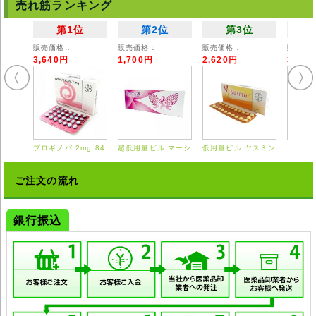
売れ筋ランキング
第1位
第2位
第3位
販売価格：
販売価格：
販売価格：
販売価
3,640円
1,700円
2,620円
3,55
プロギノバ 2mg 84
超低用量ピル マーシ
低用量ピル ヤスミン
エスト
錠
ロン 28錠
21錠
0.625
ご注文の流れ
銀行振込