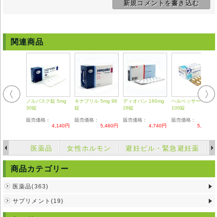
新規コメントを書き込む
らみがある事があります。
高所での作業、車の運転など、危険や重大な責任を伴う作業は服用時は、
お避け下さい。
お薬が効く時にでる体内物質ブラジキニンの為に、肺に負担がかかり空咳
が出やすくなります。
関連商品
空咳から肺炎を併発される方はご注意下さい。
腎臓疾患のある方は、一時的に腎機能が悪化する場合があります。
他の副作用として、吐き気、腹痛、下痢、口内炎、食欲不振など内臓障
害、発疹、かゆみなど皮膚障害が挙げられます。
注意事項
以下に該当される方は、原則服用できません、ご注意下さい。
ノルバスク錠 5mg
キナプリル 5mg 98
ディオバン 160mg
ヘルベッサーR100
妊娠中の方、血管浮腫を起こしたことのある方、糖尿病の方で、アリスキ
30錠
錠
28錠
100錠
レン(ラジレス)を服用されている方、コレステロール吸着療法を受けてい
る方、血液透析を受けている方。
販売価格：
販売価格：
販売価格：
販売価格：
4,140円
5,460円
4,740円
5,740円
減塩療法中、高齢者、腎臓疾患や肝機能障害のある方、脳卒中を起こした
事のある方には慎重投与になります。
鎮痛剤との併用により降圧効果が弱まりますので、併用はお避け下さい。
医薬品
女性ホルモン
避妊ピル・緊急避妊薬
飲み合わせに注意が必要なお薬ですので、服用前に担当の医師にご相談下
さい。
商品カテゴリー
◆
エナリル5mg
は国内では医師の処方を必要とする【要指示薬】です。本
剤の説明文は英文の能書を翻訳したものであり、使用方法等が日本の医療
医薬品(363)
従事者の見解 と異なる場合がありますのでご留意ください。
サプリメント(19)
◆輸入医薬品はご自身の責任の上で、他者に譲渡せずご自身にてご使用く
ださい。