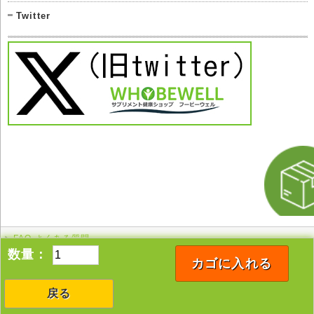
Twitter
FAQ よくある質問
このページの先頭へ
数量：
カゴに入れる
戻る
Copyright © 2005-2026 whobewell All rights reserved.