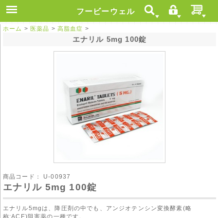
フービーウェル
ホーム
>
医薬品
>
高脂血症
>
エナリル 5mg 100錠
商品コード：
U-00937
エナリル 5mg 100錠
エナリル5mgは、降圧剤の中でも、アンジオテンシン変換酵素(略
称:ACE)阻害薬の一種です。