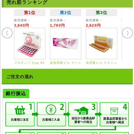
◆詳細は掛かり付けの医師または薬剤師にご相談ください。
売れ筋ランキング
◆弊社ではどのような責任も受けかねますのでご了承ください。
第1位
第2位
第3位
販売価格：
販売価格：
販売価格：
販売価
3,640円
1,700円
2,620円
3,55
プロギノバ 2mg 84
超低用量ピル マーシ
低用量ピル ヤスミン
エスト
錠
ロン 28錠
21錠
0.625
ご注文の流れ
銀行振込