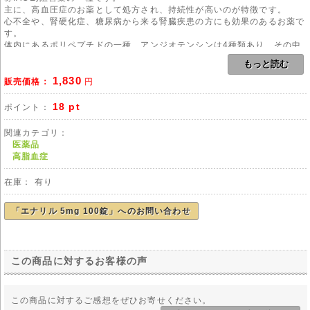
主に、高血圧症のお薬として処方され、持続性が高いのが特徴です。
心不全や、腎硬化症、糖尿病から来る腎臓疾患の方にも効果のあるお薬で
す。
体内にあるポリペプチドの一種、アンジオテンシンは4種類あり、その中
の、アンジオテンシンには、他のアンジオテンシンに結びついて血圧を上
もっと読む
げる変換酵素があります。
1,830
有効成分エナラプリルマレリン酸塩の働きにより、ACEの働きを阻害し、
販売価格：
円
末梢血管を拡張し降圧作用をもたらします。
糖質や脂質代謝への影響を与えず、インスリン抵抗性を改善するので、糖
18 pt
ポイント：
尿病患者にも使えるお薬です。
尿蛋白、尿酸減少効果がある為に、腎臓への負担を軽減されるといわれて
関連カテゴリ：
います。
医薬品
体内の血管の拡張、電解質の調整により血圧を下げるお薬ですので、軽度
高脂血症
の慢性心不全の方、ジキタリス製剤を服用されている強心症の方が併用さ
れるお薬としても、知られています。
在庫： 有り
カリウム補充系のお薬(スローケー、エプレレノン(セララ)やスピロノラク
トン(アルダクトン))や、カリウム保持性降圧利尿薬(抗アルドステロン薬)
と併用されると、高カリウム血症を引き起こす場合があります、少量の併
「エナリル 5mg 100錠」へのお問い合わせ
用からはじめましょう。
用法
本剤のご使用にあたりましては、医師や薬剤師の管理・指導の下で適切な
この商品に対するお客様の声
使用をお願い致します。
副作用
この商品に対するご感想をぜひお寄せください。
飲み始めに、急激に降圧作用がある場合がありますので、めまいや立ちく