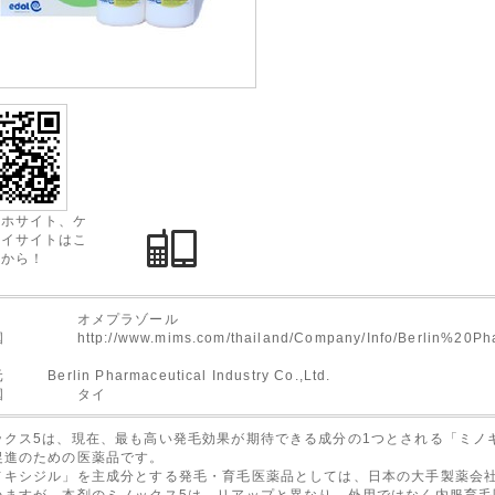
マホサイト、ケ
タイサイトはこ
らから！
分 オメプラゾール
http://www.mims.com/thailand/Company/Info/Berlin%20Ph
Berlin Pharmaceutical Industry Co.,Ltd.
荷国 タイ
ックス5は、現在、最も高い発毛効果が期待できる成分の1つとされる「ミノ
促進のための医薬品です。
ノキシジル」を主成分とする発毛・育毛医薬品としては、日本の大手製薬会
いますが、本剤のミノックス5は、リアップと異なり、外用ではなく内服育毛