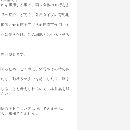
これを服用する事で、頭皮全体の血行をよ
吸収の度合いが高く、外用タイプの育毛剤
を拡張させ血圧を下げる血圧降下作用です
。
じかに働きかけ、この細胞を活性化させる
お願い致します。
剤でるため、ごく稀に、体質やその時の体
ったり、動機やめまいを起こしたり、吐き
生じることも考えられるので、本製品を服
ださい。
剰反応を起こした方は服用できません。
方も、服用できません。