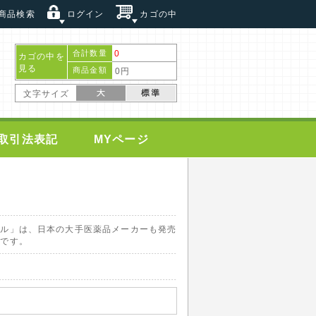
商品検索
ログイン
カゴの中
合計数量
0
カゴの中を
見る
商品金額
0円
文字サイズ
取引法表記
MYページ
ジル」は、日本の大手医薬品メーカーも発売
分です。