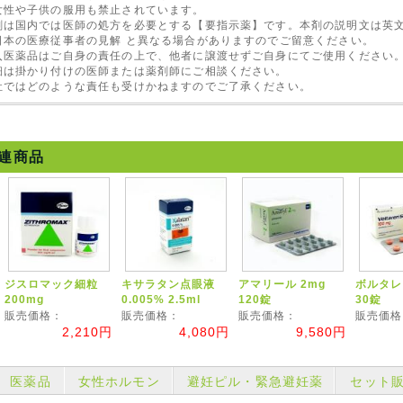
女性や子供の服用も禁止されています。
剤は国内では医師の処方を必要とする【要指示薬】です。本剤の説明文は英
日本の医療従事者の見解 と異なる場合がありますのでご留意ください。
入医薬品はご自身の責任の上で、他者に譲渡せずご自身にてご使用ください
細は掛かり付けの医師または薬剤師にご相談ください。
社ではどのような責任も受けかねますのでご了承ください。
連商品
ジスロマック細粒
キサラタン点眼液
アマリール 2mg
ボルタレン
200mg
0.005% 2.5ml
120錠
30錠
販売価格：
販売価格：
販売価格：
販売価格
2,210円
4,080円
9,580円
医薬品
女性ホルモン
避妊ピル・緊急避妊薬
セット