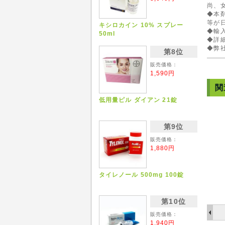
尚、
◆本
等が
キシロカイン 10% スプレー
◆輸
50ml
◆詳
◆弊
第8位
販売価格：
1,590円
関
低用量ピル ダイアン 21錠
第9位
販売価格：
1,880円
タイレノール 500mg 100錠
第10位
販売価格：
1,940円