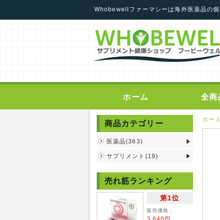
Whobewellファーマシーは海外医薬品
ホーム
全商
ホー
商品カテゴリー
医薬品(363)
サプリメント(19)
売れ筋ランキング
第1位
販売価格：
3,640円