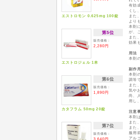
有効
くし
エストロモン 0.625mg 100錠
また
より
本剤
が、
第5位
また
販売価格：
効果
2,280円
用法
本剤
エストロジェル 1本
副作
本剤
第6位
調等
また
販売価格：
気や
1,890円
尚、
用し
カタフラム 50mg 20錠
注意
本剤
また
第7位
また
服用
販売価格：
アル
3,640円