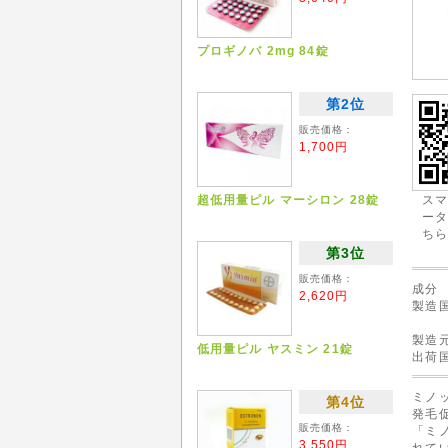
プロギノバ 2mg 84錠
第2位
販売価格：
1,700円
超低用量ピル マーシロン 28錠
ス
ー
ち
第3位
販売価格：
成
2,620円
製造国 
製造元 
低用量ピル ヤスミン 21錠
出
ミノ
第4位
発毛
販売価格：
「ミ
3,550円
れて