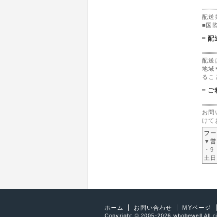
配送
■国
配
配送
地域
るこ
ご
お問
けて
フー
▼営
・9
土日
ホーム
お問い合わせ
MYページ
Copyright © 2005-2026 whobewell All r