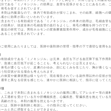
成分である「ミノキシジル」の効果は、血管を拡張させることにあるため、
、発毛を促すとされています。
、本剤は内服薬なので、体内で有効成分が採りこまれ、その結果、細胞への
も遙かに効果が高いといわれています。
に含まれている有効成分である「ミノキシジル」の本来の効用は、毛細血管
この効果が、頭皮全体の毛細血管の血行をよくし、発毛の機能を持つのです
、最近の研究では、男性ホルモンの変換酵素阻害作用や、成分が毛母細胞に
もあることが発見されています。
のご使用にあたりましては、医師や薬剤師の管理・指導の下で適切な使用を
用
の有効成分である「ミノキシジル」は元来、血圧を下げる血圧降下低下作用
で、急速に血圧低下が起こることも、考えられないとは言えません。
、体毛が濃くなったり、皮膚のかゆみ、顔にむくみを生じたり、胸が痛くな
おう吐症状が出る場合も考えられます。
人の体質や健康状態は様々なので、現在報告されている副作用以外の症状が
、通常と異なる症状を感じたら、速やかに医師に相談して、指示に従ってく
事項
は、これまで本剤に含まれるミノキシジルの服用に際してアレルギー等の過
、人工透析を受けている方や肝機能疾患、心臓疾患、腎臓疾患を抱えている
、高齢の方も、本剤の服用を控えるべきです。
前には、医師や薬剤師と相談し、その指示に従ってください。
コールと共に摂取することができません。