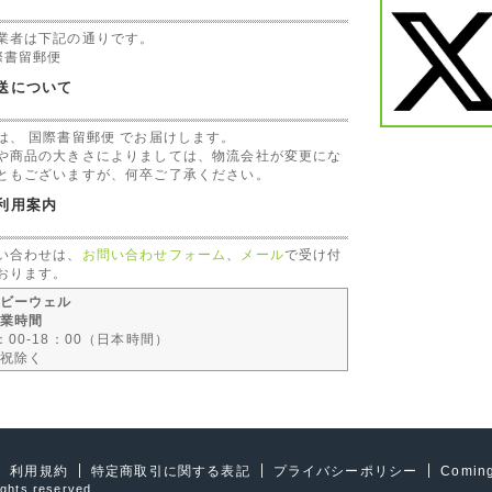
業者は下記の通りです。
際書留郵便
送について
は、 国際書留郵便 でお届けします。
や商品の大きさによりましては、物流会社が変更にな
ともございますが、何卒ご了承ください。
利用案内
い合わせは、
お問い合わせフォーム
、
メール
で受け付
おります。
ビーウェル
業時間
：00-18：00（日本時間）
祝除く
利用規約
特定商取引に関する表記
プライバシーポリシー
Comin
ights reserved.