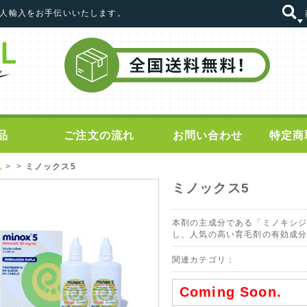
の個人輸入をお手伝いいたします。
品
ご注文の流れ
お問い合わせ
特定商
ム
> >
ミノックス5
ミノックス5
本剤の主成分である「ミノキシ
し、人気の高い育毛剤の有効成
関連カテゴリ：
Coming Soon.