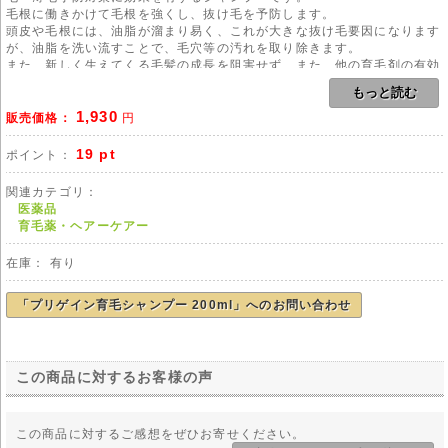
毛根に働きかけて毛根を強くし、抜け毛を予防します。
頭皮や毛根には、油脂が溜まり易く、これが大きな抜け毛要因になります
が、油脂を洗い流すことで、毛穴等の汚れを取り除きます。
また、新しく生えてくる毛髪の成長を阻害せず、また、他の育毛剤の有効
成分(例えば、育毛効果の高いミノキシジル等)が、頭皮に浸透することを
もっと読む
妨害することも無いので、他の育毛剤と併用して、さらなる育毛効果も期
1,930
待できます。
販売価格：
円
プリゲインシャンプーの主な有効成分は、天然由来成分なので、頭皮に対
19 pt
ポイント：
する刺激性が低いことも、特長の1つです。
更に、配合されている「コカマイドDEA」は、ヤシから生成される非イオ
関連カテゴリ：
ン性の界面活性剤であり、この成分がきめ細かなクリーミーな泡立ちを生
医薬品
み、肌に優しく快適なシャンプーを実現します。
育毛薬・ヘアーケアー
尚、本シャンプーに配合されている「ラウレス硫酸ナトリウム」は、副作
用が懸念される「ラウリル硫酸ナトリウム」に比べ、刺激性が少なく、ま
在庫： 有り
た、分子量が大きいので、肌から吸収されるリスクは比較的低いことが分
かっています。
「プリゲイン育毛シャンプー 200ml」へのお問い合わせ
用法
用法は、通常のシャンプーと同じです。毛髪をお湯で濡らし、よく泡立
て、頭皮を優しくマッサージするように洗髪し、その後は、よく洗い流し
てください。
この商品に対するお客様の声
ある程度の期間、毎日持続して使用することが効果的です。
副作用
この商品に対するご感想をぜひお寄せください。
本シャンプーは、比較的刺激性の低い、育毛・薄毛予防のためのシャンプ