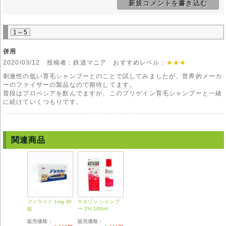
新規コメントを書き込む
ーですが、有効成分の1つである「ラウレス硫酸ナトリウム」は、洗浄力
が高いので、皮脂の油分を強力に除去し、頭皮を必要以上に乾燥させるこ
とが考えられます。その結果、頭皮にかゆみが生じる場合もあります。
特に、乾燥肌や敏感肌体質の方は、注意して使用してください。
1～5
注意事項
併用
本シャンプーは、比較的刺激性の低い、薄毛・抜け毛対策シャンプーとし
2020/03/12 投稿者：鉄道マニア おすすめレベル：
★★★
て知られていますが、それでも、人の体質は様々なので、本シャンプーを
使用して、通常と異なる症状や違和感を感じた場合は、速やかに使用を中
刺激性の低い育毛シャンプーとのことで試してみましたが、世界的メーカ
止して医師に相談してください。
ーのファイザーの製品なので期待してます。
本シャンプーに配合されている「コカマイドDEA」は、泡をきめ細かにす
普段はプロペシアを飲んでますが、このプリゲイン育毛シャンプーと一緒
ることを主な目的として配合されていますが、これには、洗浄効果もある
に続けていくつもりです。
ので、肌に合わないと感じる方もいるかもしれませんので、注意が必要で
す。
関連商品
フィライド 1mg 30
ケタゾン シャンプ
錠
ー 2% 100ml
販売価格：
販売価格：