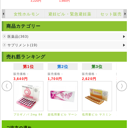
3,220円
1,660円
女性ホルモン
避妊ピル・緊急避妊薬
セット販売
商品カテゴリー
医薬品(363)
サプリメント(19)
売れ筋ランキング
第1位
第2位
第3位
販売価格：
販売価格：
販売価格：
販売価
3,640円
1,700円
2,620円
3,55
プロギノバ 2mg 84
超低用量ピル マーシ
低用量ピル ヤスミン
エスト
錠
ロン 28錠
21錠
0.625
ご注文の流れ