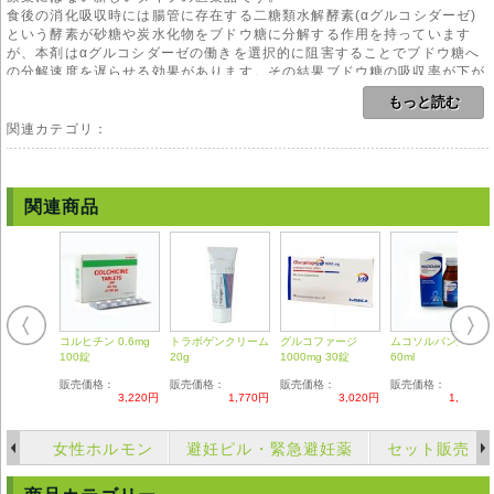
食後の消化吸収時には腸管に存在する二糖類水解酵素(αグルコシダーゼ)
という酵素が砂糖や炭水化物をブドウ糖に分解する作用を持っています
が、本剤はαグルコシダーゼの働きを選択的に阻害することでブドウ糖へ
の分解速度を遅らせる効果があります。その結果ブドウ糖の吸収率が下が
り、食後の過血糖が抑制されます。その効果から【αグルコシダーゼ阻害
もっと読む
剤】【食後過血糖改善薬】と呼ばれる事もあります。
本剤はインスリンに関与しない為、直接的に血糖値を低下させる働きを持
関連カテゴリ：
ち合わせていません。その為単独で血糖値を下げるには若干効果が弱いで
す。原則として本剤を内服する方は、食事療法と運動療法を正しく行って
も血糖値が改善されなかった方である為、血糖降下薬やインスリン製剤と
同時に処方される事も多いです。
関連商品
本剤は原則として食直前に内服しますが、万一飲み忘れた時は食事中でも
すぐに飲んでください。食後の内服は意味がありませんので次の食直前に
1回分を内服してください。
また本剤は通常糖尿病の食後過血糖改善に用いられますが、最近では耐糖
能異常による2型糖尿病の発病予防にも用います。いずれにおいても担当
医の指示下において内服してください。
コルヒチン 0.6mg
トラボゲンクリーム
グルコファージ
ムコソルバン液体
用法
100錠
20g
1000mg 30錠
60ml
本剤のご使用にあたりましては、医師や薬剤師の管理・指導の下で適切な
販売価格：
販売価格：
販売価格：
販売価格：
使用をお願い致します。
3,220円
1,770円
3,020円
1,410円
副作用
低血糖、腹部膨満感、ガスだまり、おならの増加、軟便、下痢、排便回数
女性ホルモン
避妊ピル・緊急避妊薬
セット販売
の増加などが見られます。
重大な副作用として劇症肝炎、重篤な肝機能障害、黄疸などの報告があり