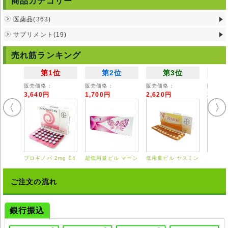
商品カテゴリー
ます。
医薬品(363)
注意事項
●重篤肝硬変の方は、必ず事前に医師にお知らせください。重大な副作用
サプリメント(19)
が発生する場合があります。
●医師から消化器の安静を指示されている方は慎重になる必要がありま
売れ筋ランキング
す。特に医師とご相談の上納得してから内服してください。
・持病やアレルギーのある方、また体調不良の方は内服前に医師にお知ら
第1位
第2位
第3位
せください。
・飲み合わせに注意の必要なお薬がたくさんあります。必ず医師または薬
販売価格：
販売価格：
販売価格：
販売価
剤師にご相談ください。
3,640円
1,700円
2,620円
3,55
・妊婦や妊娠の可能性のある方、妊娠希望の方は医師にお知らせくださ
い。
・内服後体調に変化を感じたら医師にご相談ください。
◆ベイスンは、日本国内においては医師の処方を必要とする【要指示薬】
です。
◆本剤の説明文は英文記載の能書を翻訳したものである為、使用方法等が
日本における医療従事者の見解と異なる場合がありますのでご留意くださ
プロギノバ 2mg 84
超低用量ピル マーシ
低用量ピル ヤスミン
エスト
い。
錠
ロン 28錠
21錠
0.625
◆輸入医薬品はご自身の責任の上で、第三者に譲渡せずご自身にてご使用
ください。
ご注文の流れ
◆詳細は掛かり付けの医師または薬剤師にご相談ください。
◆弊社ではどのような責任も受けかねますのでご了承ください。
銀行振込