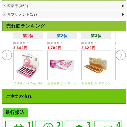
汗、目の充血・痒み、口の渇き、倦怠感、発疹などが現れることがありま
医薬品(363)
す。
サプリメント(19)
注意事項
・次の方は本剤を内服できません。
売れ筋ランキング
【本剤や本剤の成分に対し過敏症の既往歴がある方】【妊婦または妊娠の
可能性のある方】【授乳中の方】
第1位
第2位
第3位
・次の方は事前に医師にお知らせください。
【持病やアレルギーのある方】【他のお薬をご使用中の方】
販売価格：
販売価格：
販売価格：
販売価
・稀にチラミンに対して過敏症が出ることがあります。多量のチラミンを
3,640円
1,700円
2,620円
3,55
含む食べ物(チーズや納豆など)の摂取はお控えください。
◆アジレクトは国内では医師の処方を必要とする【要指示薬】です。本剤
の説明文は英文の能書を翻訳したものであり、使用方法等が日本の医療従
事者の見解と異なる場合がありますのでご留意ください。
◆輸入医薬品はご自身の責任の上で、他者に譲渡せずご自身にてご使用く
ださい。
◆詳細は掛かり付けの医師または薬剤師にご相談ください。
プロギノバ 2mg 84
超低用量ピル マーシ
低用量ピル ヤスミン
エスト
◆弊社ではどのような責任も受けかねますのでご了承ください。
錠
ロン 28錠
21錠
0.625
ご注文の流れ
銀行振込