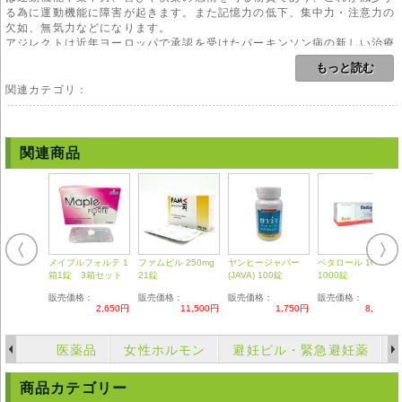
る為に運動機能に障害が起きます。また記憶力の低下、集中力・注意力の
欠如、無気力などになります。
アジレクトは近年ヨーロッパで承認を受けたパーキンソン病の新しい治療
薬です。本剤の効果は主に、脳内で見られるドーパミンの破壊を予防する
もっと読む
ことにあります。パーキンソン病の進行を抑制することが可能となりまし
た。単独で内服、またはレボドバなどの治療薬と同時併用することで、初
関連カテゴリ：
期から末期を通しての連用が可能となりました。
本剤の特徴としては、他の治療薬と比較した場合副作用の発現率も低い事
が挙げられます。連用しても不愉快症状が起きにくいと言うことになりま
す。
関連商品
本剤は安全性が非常に高いことでも知られています。パーキンソン病治療
薬の中には体内の代謝において微量がアンフェタミンに変換されるものも
ありますが、本剤の場合は非アンフェタミン化合物に変換されます。
本剤には神経保護作用が認められており、パーキンソン病から認知症への
進行を予防する効果が期待されています。
パーキンソン病は未だ根本治療が確立されていない疾病であり、治療は本
剤のようなお薬を用いることで症状の進行を遅延させることとなります。
メイプルフォルテ 1
ファムビル 250mg
ヤンヒージャバー
ベタロール 10mg
内服は医師の指示を厳守して下さい。自己判断で増量や断薬をすることは
箱1錠 3箱セット
21錠
(JAVA) 100錠
1000錠
禁物です。
販売価格：
販売価格：
販売価格：
販売価格：
2,650円
11,500円
1,750円
8,210円
用法
本剤のご使用にあたりましては、医師や薬剤師の管理・指導の下で適切な
使用をお願い致します。
医薬品
女性ホルモン
避妊ピル・緊急避妊薬
副作用
商品カテゴリー
頭痛、関節や首の痛み、悪心、嘔吐、胃の痛み、下痢、便秘、発熱、発