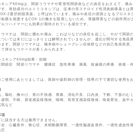
コキシア60mgは、関節リウマチや変形性関節炎などの炎症をおさえて、痛
です。有効成分のエトリコキシブは、従来の非ステロイド性消炎鎮痛薬とは
COX-2選択的阻害薬」と呼ばれています。痛みや炎症の原因となるプロスタグ
胃粘膜を保護するCOX-1の働きを阻害しないため、胃腸障害などの副作用
アルツハイマーにも効果が期待されている成分です。
リウマチは、関節に腫れや痛み、こわばりなどの炎症を起こし、やがて関節
については未だにはっきりとは解明されていませんが、遺伝が関与する免疫
います。関節リウマチは、橋本病やシェーグレン症候群などの自己免疫疾患
して併せもつケースが多くみられます。
ルコキシア60mg効果・効能
性関節症 関節リウマチ 腰痛症 急性疼痛 痛風 抜歯後の疼痛 術後・
のご使用にあたりましては、医師や薬剤師の管理・指導の下で適切な使用を
用
気、嘔吐、胸やけ、胃の不快感、胃痛、消化不良、口内炎、下痢、下肢のむ
、虚弱、不眠、尿道感染様徴候、喘鳴、気管支感染様徴候、味覚変化、血中
眠気など
事項
下に該当する方は服用できません。
不全、心臓発作、狭心症、末梢動脈障害、一過性脳虚血発作、一過性虚血性
血圧