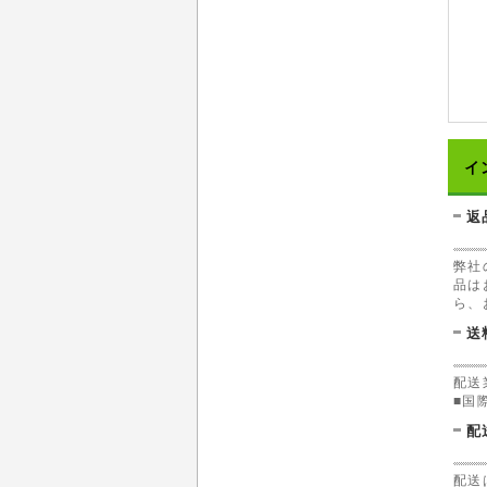
イ
返
弊社
品は
ら、
送
配送
■国
配
配送