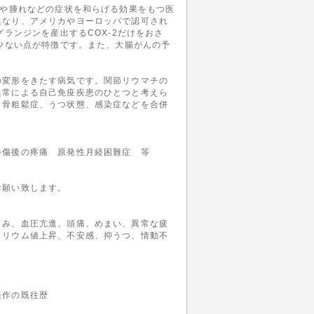
みや腫れなどの症状を和らげる効果をもつ医
異なり、アメリカやヨーロッパで認可され
ランジンを産出するCOX-2だけをおさ
が少ない点が特徴です。また、大腸がんの予
の変形をきたす病気です。関節リウマチの
異常による自己免疫疾患のひとつと考えら
、骨粗鬆症、うつ状態、感染症などを合併
外傷後の疼痛 原発性月経困難症 等
お願い致します。
くみ、血圧亢進、頭痛、めまい、異常な疲
カリウム値上昇、不安感、抑うつ、情動不
発作の既往歴