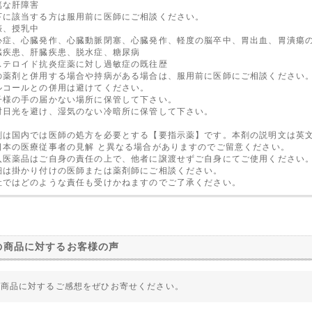
篤な肝障害
下に該当する方は服用前に医師にご相談ください。
娠、授乳中
心症、心臓発作、心臓動脈閉塞、心臓発作、軽度の脳卒中、胃出血、胃潰瘍
臓疾患、肝臓疾患、脱水症、糖尿病
ステロイド抗炎症薬に対し過敏症の既往歴
の薬剤と併用する場合や持病がある場合は、服用前に医師にご相談ください
ルコールとの併用は避けてください。
子様の手の届かない場所に保管して下さい。
射日光を避け、湿気のない冷暗所に保管して下さい。
剤は国内では医師の処方を必要とする【要指示薬】です。本剤の説明文は英
日本の医療従事者の見解 と異なる場合がありますのでご留意ください。
入医薬品はご自身の責任の上で、他者に譲渡せずご自身にてご使用ください
細は掛かり付けの医師または薬剤師にご相談ください。
社ではどのような責任も受けかねますのでご了承ください。
の商品に対するお客様の声
の商品に対するご感想をぜひお寄せください。