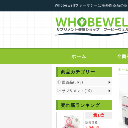
Whobewellファーマシーは海外医薬品
ホーム
全商
ホー
商品カテゴリー
医薬品(363)
サプリメント(19)
売れ筋ランキング
第1位
販売価格：
3,640円