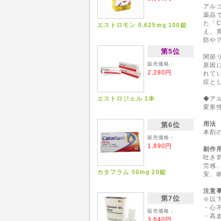
アル
薬品
た「
エストロモン 0.625mg 100錠
え、
防や
第5位
関節
販売価格：
原因
2,280円
れて
症と
エストロジェル 1本
◆ア
変形
用法
第6位
本剤
販売価格：
1,890円
副作
吐き
労感
カタフラム 50mg 20錠
安、
注意
第7位
※以
・心
販売価格：
・高
3,640円