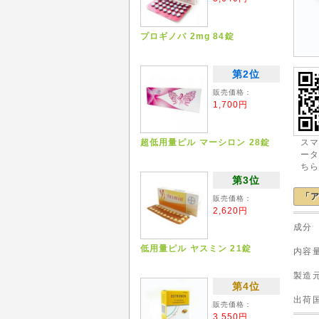
プロギノバ 2mg 84錠
第2位
販売価格：
1,700円
超低用量ピル マーシロン 28錠
ス
ー
ち
第3位
「ア
販売価格：
2,620円
成
低用量ピル ヤスミン 21錠
内
製造元
第4位
出
販売価格：
3,550円