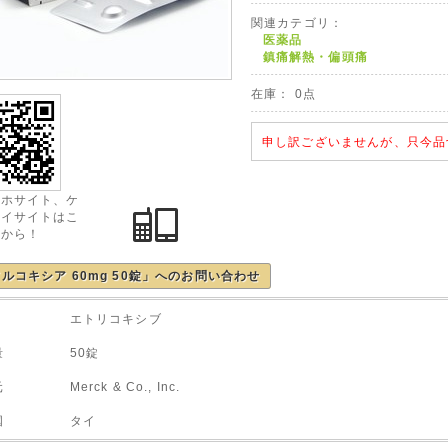
関連カテゴリ：
医薬品
鎮痛解熱・偏頭痛
在庫： 0点
申し訳ございませんが、只今品
マホサイト、ケ
タイサイトはこ
らから！
ルコキシア 60mg 50錠」へのお問い合わせ
分 エトリコキシブ
容量 50錠
 Merck & Co., Inc.
荷国 タイ