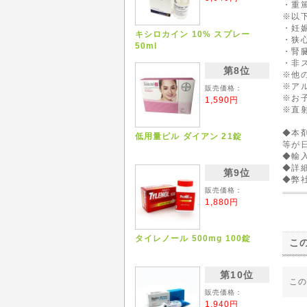
・重
※以
・妊
キシロカイン 10% スプレー
・狭
50ml
・腎
・非
第8位
※他
※ア
販売価格：
※お
1,590円
※直
◆本
低用量ピル ダイアン 21錠
等が
◆輸
◆詳
第9位
◆弊
販売価格：
1,880円
タイレノール 500mg 100錠
こ
第10位
こ
販売価格：
1,940円