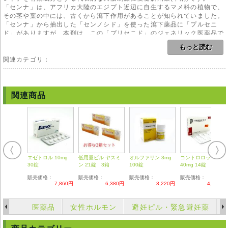
「センナ」は、アフリカ大陸のエジプト近辺に自生するマメ科の植物で、
その茎や葉の中には、古くから瀉下作用があることが知られていました。
「センナ」から抽出した「センノシド」を使った瀉下薬品に「プルセニ
ド」がありますが、本剤は、この「プリセニド」のジェネリック医薬品で
す。
もっと読む
ジェネリック医薬品は、、先発品と同様の効果が期待でき、しかも薬価が
低く抑えられることが一般的な利点として挙げられますが、もう一つ重要
関連カテゴリ：
なメリットは、先発品が長く医療現場で使われ、臨床データや副作用等の
情報が蓄積されていることです。
副作用等のリスクが大きければ、使われなくなり、淘汰されていたでしょ
う。本剤は、大腸を刺激して大腸の動きを活性化し、大腸内に滞っている
関連商品
便を体外に排泄する働きを大腸に与えます。
また、これに派生して、大腸内に便が滞留すると、のぼせや肌荒れの原因
にもなりますが、便秘の解消で、これらの症状も治すことが出来ます。
セノコットは、服用してから8時間から10時間たって効き目が生じる薬な
ので、夜、就寝前に飲めば、朝に快適な排便が期待できると言う特徴もあ
ります。
エゼトロル 10mg
低用量ピル ヤスミ
オルファリン 3mg
コントロロック
用法
30錠
ン 21錠 3箱
100錠
40mg 14錠
本剤のご使用にあたりましては、医師や薬剤師の管理・指導の下で適切な
販売価格：
販売価格：
販売価格：
販売価格：
使用をお願い致します。
7,860円
6,380円
3,220円
4,170円
副作用
本剤は、副作用リスクの低い薬品と言え、重い副作用の報告はありませ
医薬品
女性ホルモン
避妊ピル・緊急避妊薬
ん。ただ、軽い腹痛、吐き気、尿の変色等が生じることが考えられまあ
す。また、本剤は、腸の動きを活性化することで、便秘を改善する薬なの