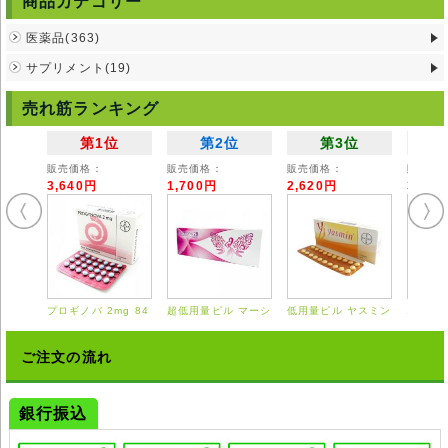
商品カテゴリー
で、服用量を多く取り過ぎれば、腸の蠕動が活発化しすぎて一過性の腹痛
が生じる恐れがあります。
医薬品(363)
注意事項
サプリメント(19)
本剤の服用の際には、持病やアレルギーのある方は、その旨を医師に報告
してください。
売れ筋ランキング
また、妊娠中の方の服用は、原則として禁止されていますが、医師の判断
次第では、服用できることもあるので、医師と相談してください。
第1位
第2位
第3位
牛乳や制酸剤と一緒に服用しないでください。
尚、本剤を長期間服用し続けると、体が薬に順応して、効き目が悪くなる
販売価格：
販売価格：
販売価格：
販売価
ことがあります。本剤と服用と同時に、運動や食事に気を配り、便秘の解
3,640円
1,700円
2,620円
3,55
消に努めることも重要です。
3日以上服用しても効果が現れない場合は、服用を停止して、医師と相談
してください。
◆本剤は国内では医師の処方を必要とする【要指示薬】です。本剤の説明
文は英文の能書を翻訳したものであり、使用方法等が日本の医療従事者の
見解 と異なる場合がありますのでご留意ください。
プロギノバ 2mg 84
超低用量ピル マーシ
低用量ピル ヤスミン
エスト
◆輸入医薬品はご自身の責任の上で、他者に譲渡せずご自身にてご使用く
錠
ロン 28錠
21錠
0.625
ださい。
◆詳細は掛かり付けの医師または薬剤師にご相談ください。
ご注文の流れ
◆弊社ではどのような責任も受けかねますのでご了承ください。
銀行振込