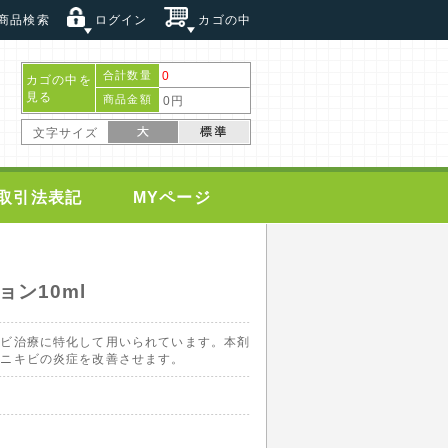
商品検索
ログイン
カゴの中
合計数量
0
カゴの中を
見る
商品金額
0円
文字サイズ
取引法表記
MYページ
ン10ml
キビ治療に特化して用いられています。本剤
しニキビの炎症を改善させます。