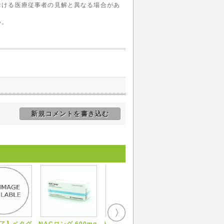
おける医療従事者の見解と異なる場合があ
い。
新規コメントを書き込む
了】ベタグ
NACロング 600mg
ヒルスカージェル
キシロカイン 10%