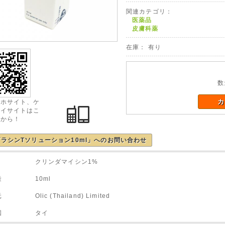
関連カテゴリ：
医薬品
皮膚科薬
在庫： 有り
数
カ
マホサイト、ケ
タイサイトはこ
らから！
ラシンTソリューション10ml」へのお問い合わせ
 クリンダマイシン1%
量 10ml
 Olic (Thailand) Limited
荷国 タイ