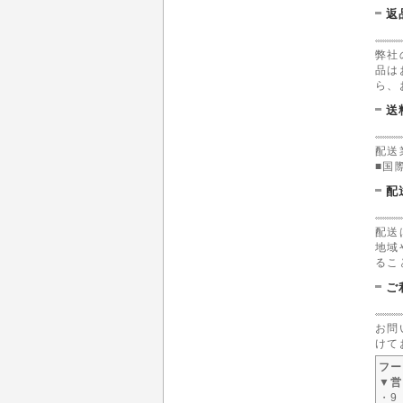
返
弊社
品は
ら、
送
配送
■国
配
配送
地域
るこ
ご
お問
けて
フー
▼営
・9