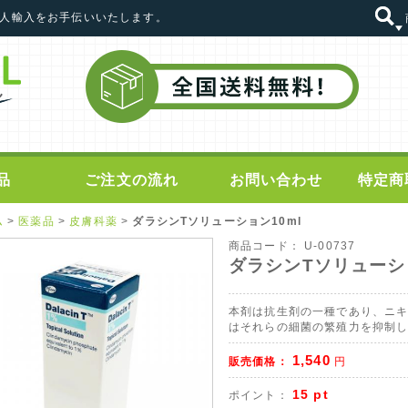
の個人輸入をお手伝いいたします。
品
ご注文の流れ
お問い合わせ
特定商
ム
>
医薬品
>
皮膚科薬
>
ダラシンTソリューション10ml
商品コード：
U-00737
ダラシンTソリューショ
本剤は抗生剤の一種であり、ニ
はそれらの細菌の繁殖力を抑制
1,540
販売価格：
円
15 pt
ポイント：