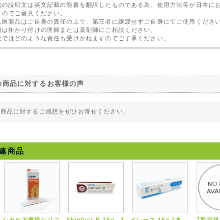
剤の説明文は英文記載の能書を翻訳したものである為、使用方法等が日本に
すのでご留意ください。
入医薬品はご自身の責任の上で、第三者に譲渡せずご自身にてご使用くださ
細は掛かり付けの医師または薬剤師にご相談ください。
社ではどのような責任も受けかねますのでご了承ください。
の商品に対するお客様の声
の商品に対するご感想をぜひお寄せください。
連商品
シカケア傷痕シリコ
Skinfect-B 15g 1
イレース 15g 1本
【取扱終