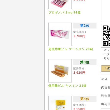
プロギノバ 2mg 84錠
第2位
販売価格：
1,700円
超低用量ピル マーシロン 28錠
ス
ー
ち
第3位
「ダ
販売価格：
2,620円
成分
低用量ピル ヤスミン 21錠
内容
製造元
第4位
出
販売価格：
3,550円