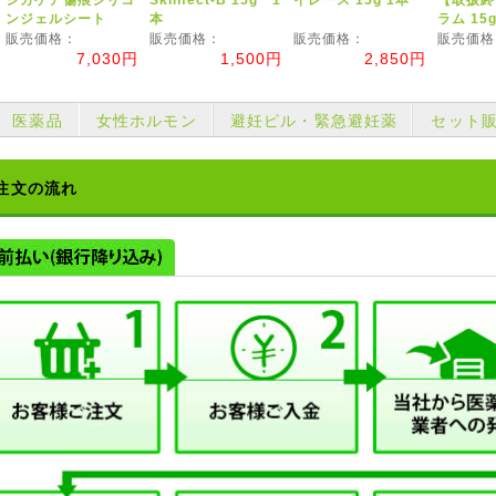
ンジェルシート
本
ラム 15g
販売価格：
販売価格：
販売価格：
販売価格
7,030円
1,500円
2,850円
医薬品
女性ホルモン
避妊ピル・緊急避妊薬
セット
注文の流れ