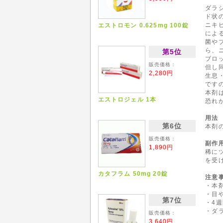
ダラ
ド状
ニキ
エストロモン 0.625mg 100錠
によ
菌や
ら、
第5位
ブロ
販売価格：
但し
2,280円
生息
です
本剤
エストロジェル 1本
恐れ
用法
第6位
本剤
販売価格：
副作
1,890円
稀に
を受
カタフラム 50mg 20錠
注意
・本
・目
第7位
・4
・ダ
販売価格：
3,640円