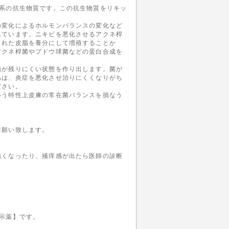
系の抗生物質です。この抗生物質をリキッ
の変化によるホルモンバランスの変化など
れています。ニキビを悪化させるアクネ桿
された皮脂を養分にして増殖することか
アクネ桿菌やブドウ球菌などの蛋白合成を
脂が残りにくい状態を作り出します。菌が
為は、炎症を悪化させ治りにくくなりがち
ださい。
いう特性上皮膚の常在菌バランスを損なう
お願い致します。
強くなったり、掻痒感が出たら医師の診断
示薬】です。