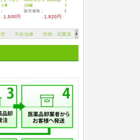
 1本
10錠
7g
スプレー 50ml
：
販売価格：
販売価格：
販売価格：
1,500円
1,820円
1,700円
3,640
販売
不妊治療
性病・抗菌薬
育毛薬・ヘアーケアー