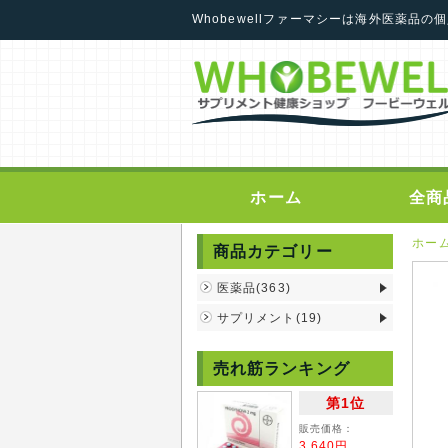
Whobewellファーマシーは海外医薬品
ホーム
全商
ホー
商品カテゴリー
医薬品(363)
サプリメント(19)
売れ筋ランキング
第1位
販売価格：
3,640円