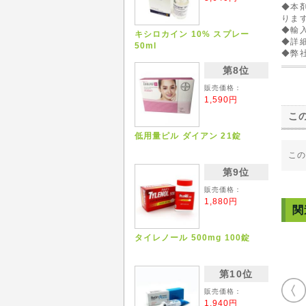
◆本
りま
◆輸
キシロカイン 10% スプレー
◆詳
50ml
◆弊
第8位
販売価格：
1,590円
こ
低用量ピル ダイアン 21錠
こ
第9位
販売価格：
1,880円
関
タイレノール 500mg 100錠
第10位
販売価格：
1,940円