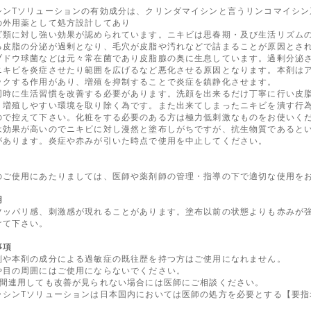
シンTソリューションの有効成分は、クリンダマイシンと言うリンコマイシン
の外用薬として処方設計してあり
ビ類に対し強い効果が認められています。ニキビは思春期・及び生活リズム
る皮脂の分泌が過剰となり、毛穴が皮脂や汚れなどで詰まることが原因とさ
ブドウ球菌などは元々常在菌であり皮脂腺の奥に生息しています。過剰分泌
ニキビを炎症させたり範囲を広げるなど悪化させる原因となります。本剤は
ックする作用があり、増殖を抑制することで炎症を鎮静化させます。
同時に生活習慣を改善する必要があります。洗顔を出来るだけ丁寧に行い皮
・増殖しやすい環境を取り除く為です。また出来てしまったニキビを潰す行
ので控えて下さい。化粧をする必要のある方は極力低刺激なものをお使いく
は効果が高いのでニキビに対し漫然と塗布しがちですが、抗生物質であると
があります。炎症や赤みが引いた時点で使用を中止してください。
のご使用にあたりましては、医師や薬剤師の管理・指導の下で適切な使用を
用
ツッパリ感、刺激感が現れることがあります。塗布以前の状態よりも赤みが
けて下さい。
事項
剤や本剤の成分による過敏症の既往歴を持つ方はご使用になれません。
や目の周囲にはご使用にならないでください。
週間連用しても改善が見られない場合には医師にご相談ください。
ラシンTソリューションは日本国内においては医師の処方を必要とする【要指