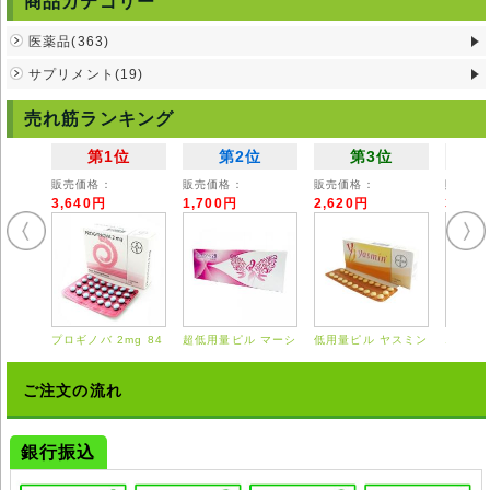
商品カテゴリー
効果に個人差があります。
本剤を服用して、効果が出ない場合は、量を調整して下さい。
医薬品(363)
偏食や無理なダイエットが原因で栄養不足になっている場合は、まず食物
から栄養をとるようにして下さい。
サプリメント(19)
副作用
売れ筋ランキング
副作用は殆どありません。
水溶性ビタミンの為、万が一、過剰摂取しても体外に排出されますので、
第1位
第2位
第3位
体内に成分は留まりません。
その際に、尿の色が濃くなる事があります。
販売価格：
販売価格：
販売価格：
販売価
主な副作用としては、過剰摂取による、胃腸障害(胃もたれ、軽い下痢)発
3,640円
1,700円
2,620円
3,55
疹、かゆみなどです。
これらの症状が出た場合は、本剤の服用を止めてみてください。
収まって数日してから、本剤の服用を始めてください。
また副作用の症状が出るようでしたら、休薬をおすすめします。
注意事項
複合ビタミン剤の為、ほぼ全般の方に、お使い頂けますが、以下の方は、
プロギノバ 2mg 84
超低用量ピル マーシ
低用量ピル ヤスミン
エスト
慎重投与になります。
錠
ロン 28錠
21錠
0.625
どのビタミンサプリメントも肝臓で代謝し、水溶性のものは過剰摂取する
と腎臓通過し、尿となり排泄されます。
ご注文の流れ
肝機能障害、腎機能障害の方は、服用前に医師にご相談下さい。
パーキンソン病のお薬(レボドバ)を服用中の方は、ビタミンB6と作用が拮
抗する恐れがあります。
銀行振込
現在疾患があり、お薬を服用されている方は、お薬手帳持参の上、薬剤師
の方にご相談下さい。