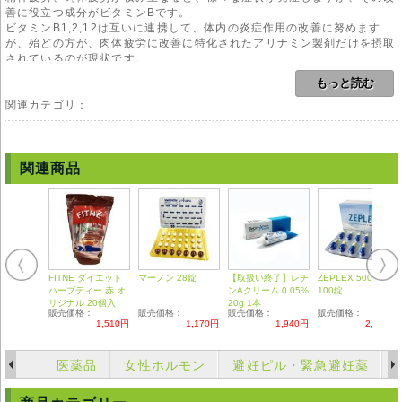
善に役立つ成分がビタミンBです。
ビタミンB1,2,12は互いに連携して、体内の炎症作用の改善に努めます
が、殆どの方が、肉体疲労に改善に特化されたアリナミン製剤だけを摂取
されているのが現状です。
ワン・シックス・トゥエルブは、一日一錠で、ビタミンB1、2、12と、ビ
もっと読む
タミンB全てを摂取できる優れたサプリメントです。
B1は、疲労回復やエネルギー代謝だけでなく、中枢神経・末梢神経の機
関連カテゴリ：
能維持など、生命活動の重要な羅針盤を握るものです。
これが不足すると、脳へのブドウ糖供給が不足し、脳へ情報は行き届きに
くくなる為、精神的に不安定になる事も言われています。
口内炎やニキビに効力を発揮し、スキンケア成分にも配合されるB6は、
関連商品
アミノ酸の代謝に関わる水溶性ビタミンで、赤血球のヘム合成に携わり、
筋肉の働きや血糖値の維持、免疫力の向上にもつとめます。
貧血の方に、効果的なのがB12です。
葉酸とつながり、赤血球を作る造血作用を促します。
また神経細胞の中の核酸に働きかけ、神経細胞の修復にかかります。
精神疲労、肉体疲労が積み重なっている方、貧血気味の方で、サプリメン
トを毎食後に定期的に摂る機会のない方へお勧めの複合剤です。
FITNE ダイエット
マーノン 28錠
【取扱い終了】レチ
ZEPLEX 500mg
ハーブティー 赤 オ
ンAクリーム 0.05%
100錠
用法
リジナル 20個入
20g 1本
販売価格：
販売価格：
販売価格：
販売価格：
大人1日1錠 服用になります。
1,510円
1,170円
1,940円
2,700円
ビタミンB製剤は温度の影響を受けやすいので高温多湿な場所を避けて保
存して下さい。
B12をさらに効かせたい方は、葉酸やビオチン(ビタミンH)配合サプリメ
医薬品
女性ホルモン
避妊ピル・緊急避妊薬
ントを併用される事をお勧め致します。
水溶性ビタミンの為、多めに摂取しても、尿で排出されます。