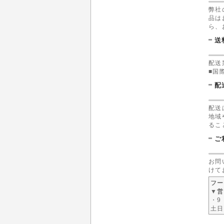
弊社
品は
ら、
送
配送
■国
配
配送
地域
るこ
ご
お問
けて
フー
▼営
・9
土日