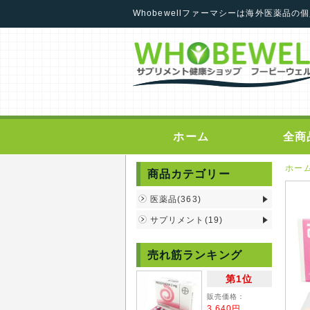
Whobewellファーマシーは海外医薬品
ホーム
全商
ホー
商品カテゴリー
医薬品(363)
サプリメント(19)
売れ筋ランキング
第1位
販売価格：
3,640円