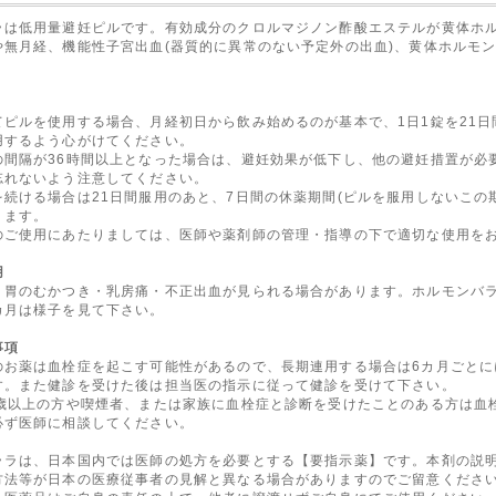
ラは
低用量避妊ピル
です。
有効成分のクロルマジノン酢酸エステルが黄体ホ
や無月経、機能性子宮出血(器質的に異常のない予定外の出血)、黄体ホルモ
てピルを使用する場合、月経初日から飲み始めるのが基本で、1日1錠を21
用するよう心がけてください。
の間隔が36時間以上となった場合は、避妊効果が低下し、他の避妊措置が必
忘れないよう注意してください。
を続ける場合は21日間服用のあと、7日間の休薬期間(ピルを服用しないこの
ります。
のご使用にあたりましては、医師や薬剤師の管理・指導の下で適切な使用を
用
・胃のむかつき・乳房痛・不正出血が見られる場合があります。ホルモンバ
カ月は様子を見て下さい。
事項
のお薬は血栓症を起こす可能性があるので、長期連用する場合は6カ月ごとに
す。また健診を受けた後は担当医の指示に従って健診を受けて下さい。
0歳以上の方や喫煙者、または家族に血栓症と診断を受けたことのある方は血
必ず医師に相談してください。
ララ
は、日本国内では医師の処方を必要とする【要指示薬】です。本剤の説
方法等が日本の医療従事者の見解と異なる場合がありますのでご留意くださ