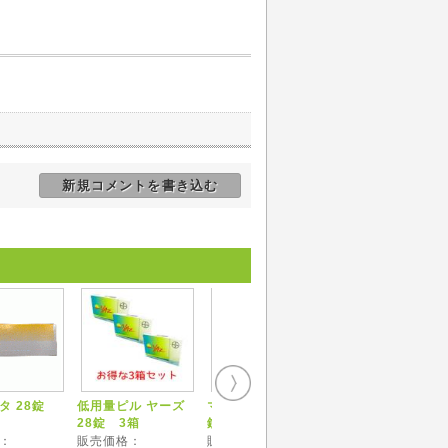
。
新規コメントを書き込む
タ 28錠
低用量ピル ヤーズ
マーベロン 1箱28
マーノン 1シート2
28錠 3箱
錠 3箱セット
錠 3シートセッ
：
販売価格：
販売価格：
販売価格：