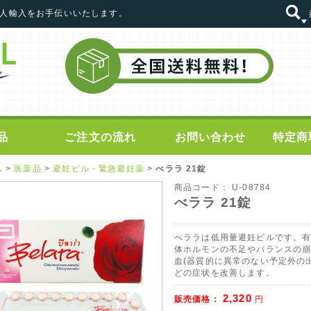
の個人輸入をお手伝いいたします。
品
ご注文の流れ
お問い合わせ
特定商
ム
>
医薬品
>
避妊ピル・緊急避妊薬
>
べララ 21錠
商品コード：
U-08784
べララ 21錠
べララは低用量避妊ピルです。
体ホルモンの不足やバランスの
血(器質的に異常のない予定外の
どの症状を改善します。
2,320
販売価格：
円