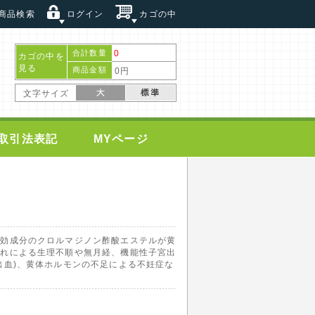
商品検索
ログイン
カゴの中
合計数量
0
カゴの中を
見る
商品金額
0円
文字サイズ
取引法表記
MYページ
有効成分のクロルマジノン酢酸エステルが黄
崩れによる生理不順や無月経、機能性子宮出
出血)、黄体ホルモンの不足による不妊症な