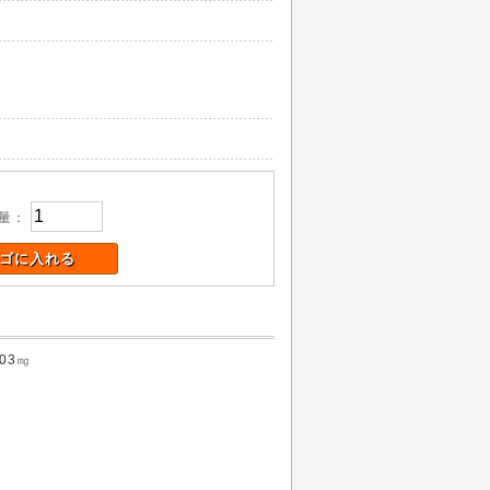
量：
ゴに入れる
.03
㎎