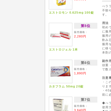
べラ
不順
エストロモン 0.625mg 100錠
す。
用法
第5位
初め
に服
販売価格：
服用
2,280円
飲み
服用
に移
エストロジェル 1本
本剤
副作
第6位
頭重
販売価格：
で数
1,890円
注意
・こ
りま
カタフラム 50mg 20錠
・4
前に
第7位
◆
べ
販売価格：
使用
3,640円