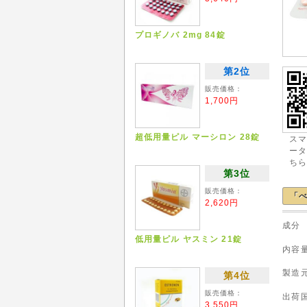
プロギノバ 2mg 84錠
第2位
販売価格：
1,700円
超低用量ピル マーシロン 28錠
ス
ー
ち
第3位
販売価格：
「べ
2,620円
低用量ピル ヤスミン 21錠
内
製
第4位
販売価格：
出
3,550円