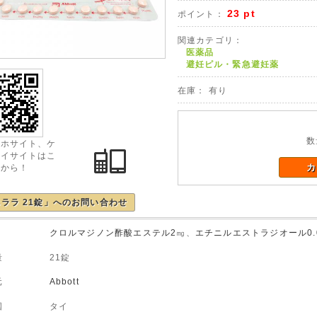
23 pt
ポイント：
関連カテゴリ：
医薬品
避妊ピル・緊急避妊薬
在庫： 有り
数
マホサイト、ケ
タイサイトはこ
カ
らから！
ララ 21錠」へのお問い合わせ
成分
クロルマジノン酢酸エステル2
㎎、
エチニルエストラジオール
0
容量 21錠
造元
Abbott
荷国 タイ