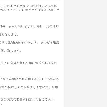
ルモンの不足やバランスの崩れによる生理
ンの不足による不妊症などの症状を改善しま
日間毎日服用し続けますが、毎日一定の時刻
要となります。
期間に生理が来ます)をおき、次のピル服用
お願い致します。
ランスに身体が馴れた頃に解消されますの
に婦人科検診と血液検査を受ける必要があ
栓症の発症リスクが高まりますので、服用
明文は英文の能書を翻訳したものであり、
い。