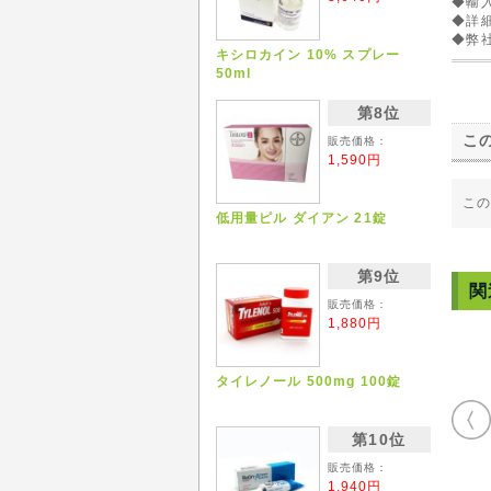
◆輸
◆詳
◆弊
キシロカイン 10% スプレー
50ml
第8位
こ
販売価格：
1,590円
こ
低用量ピル ダイアン 21錠
第9位
関
販売価格：
1,880円
タイレノール 500mg 100錠
第10位
販売価格：
1,940円