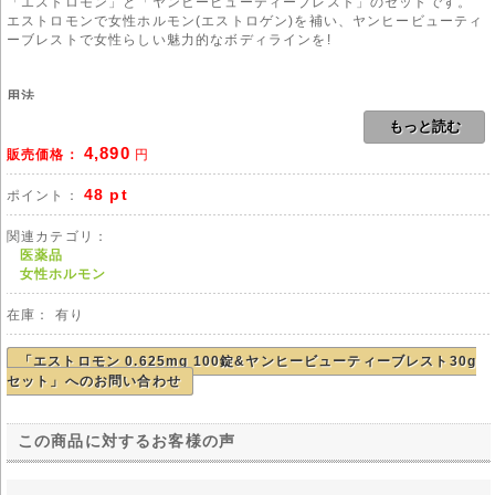
「エストロモン」と「ヤンヒービューティーブレスト」のセットです。
エストロモンで女性ホルモン(エストロゲン)を補い、ヤンヒービューティ
ーブレストで女性らしい魅力的なボディラインを!
用法
本剤のご使用にあたりましては、医師や薬剤師の管理・指導の下で適切な
もっと読む
使用をお願い致します。
4,890
販売価格：
円
副作用[
エストロモン
]
乳房痛、乳房緊満感、不正出血、帯下の増加、吐き気、嘔吐。食欲不振、
48 pt
ポイント：
むくみ、体重増加、下腹部痛などの症状があらわれる場合があります。ま
た、重篤な副作用として、血栓症があげられます。
関連カテゴリ：
医薬品
注意事項
[
エストロモン
]
女性ホルモン
※以下に該当する場合は服用を避けてください。
・乳がん、子宮がんがある方
在庫： 有り
・肺塞栓症がある、もしくは既往がある方
・血栓性静脈炎、心筋梗塞などの血栓性疾患がある方
・重篤な肝臓病がある方
「エストロモン 0.625mg 100錠&ヤンヒービューティーブレスト30g
・妊娠中もしくはその可能性のある方
セット」へのお問い合わせ
※以下に該当する場合はご使用前に医師の診断を仰いでください。
・18歳未満の方
・心疾患がある、もしくは既往がある方
この商品に対するお客様の声
・腎疾患がある、もしくは既往がある方
・子宮内膜症、子宮筋腫がある、もしくは既往がある方
・乳腺症、乳房結節がある方