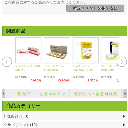
この商品に対するご感想をぜひお寄せください。
・てんかんのある方
新規コメントを書き込む
・糖尿病のある方
・肝機能障害がある方
※他の薬剤を服用中の場合は、使用前に医師にご相談ください。
※服用中に異常があらわれた場合は直ちに服用を中止し、医師にご相談く
ださい。
関連商品
※お子様の手の届かない場所に保管して下さい。
※直射日光を避け、湿気のない冷暗所に保管して下さい。
◆
本剤
は国内では医師の処方を必要とする【要指示薬】です。本剤の説明
文は英文の能書を翻訳したものであり、使用方法等が日本の医療従事者の
見解 と異なる場合がありますのでご留意ください。
◆輸入医薬品はご自身の責任の上で、他者に譲渡せずご自身にてご使用く
エストロジェル80g
アンドロクール
エストロモン
エストロフェム
ださい。
3本セット
50mg 50錠
0.625mg 100錠
2mg 28錠
◆詳細は掛かり付けの医師または薬剤師にご相談ください。
◆弊社ではどのような責任も受けかねますのでご了承ください。
販売価格：
販売価格：
販売価格：
販売価格：
5,980円
15,360円
3,550円
2,500円
医薬品
女性ホルモン
避妊ピル・緊急避妊薬
商品カテゴリー
医薬品(363)
サプリメント(19)