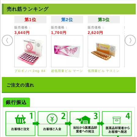
売れ筋ランキング
第1位
第2位
第3位
販売価格：
販売価格：
販売価格：
販売価
3,640円
1,700円
2,620円
3,55
プロギノバ 2mg 84
超低用量ピル マーシ
低用量ピル ヤスミン
エスト
錠
ロン 28錠
21錠
0.625
ご注文の流れ
銀行振込