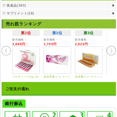
●乳児及び小さなお子様の手の届かない場所にて保管してください。
医薬品(363)
●服用後違和感をお持ちになられましたたら速やかに服用を一旦中止し医
師の診断を受けて下さい。
サプリメント(19)
●直射日光及び高温多湿を避けて保管してください。
売れ筋ランキング
第1位
第2位
第3位
販売価格：
販売価格：
販売価格：
販売価
3,640円
1,700円
2,620円
3,55
プロギノバ 2mg 84
超低用量ピル マーシ
低用量ピル ヤスミン
エスト
錠
ロン 28錠
21錠
0.625
ご注文の流れ
銀行振込