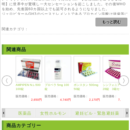
明】に世界中が驚嘆し一大センセーションを起こしました。その後WHO
を始め、先進国60カ国以上でも認可されるようになりました。
ジェロビタールGH3のベースエレメントであるプロカイン塩酸は抜歯等に
使われる麻酔薬でもありますが、博士はこのプロカインこそが細胞そのも
もっと読む
のの新陳代謝をあげ、集中力を取り戻すことを実証したのです。研究が進
むにつれ、このプロカインは脳内の若返りだけではなく、人体のあらゆる
関連カテゴリ：
場所の若返りが認められることも突き止めました。抜歯後短時間で麻酔が
切れてしまうことでお分かりのようにプロカインには体内に長時間とどま
ることができませんでしたが、本品はプロカインに改良を加え、作用時間
を長くすることに成功しました。
関連商品
この工夫によりプロカインはジェロビタールGH3へ進化を遂げ、この
GH3は加齢にあわせ急速に増加し老化を加速させる脳内酵素の生成量を正
常化させ、人体の老化を予防し、頭脳・肉体を一層長くベストな状態で保
つことが可能となりました。
用法
1日2回、食間にお水とともにお飲みください。12日間連続して服用後1カ
AMPIPEN N.L-500
プロベラ 5mg 100
ポンスタン 500mg
シンフォニア 1箱
月休止期間を設け、その後12日間連続して服用のサイクルを用いて下さ
100錠
錠
50錠
28錠 3箱セット
い。
販売価格：
販売価格：
販売価格：
販売価格：
2,650円
4,740円
2,170円
7,180円
副作用
副作用は特に認められておりません。
医薬品
女性ホルモン
避妊ピル・緊急避妊薬
注意事項
●妊娠の可能性のある方は服用をお控えください。
商品カテゴリー
●妊娠中及び授乳中の方は服用前に掛かり付けの医師にご相談ください。