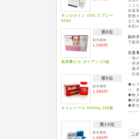
ミニ
休薬
キシロカイン 10% スプレー
卵胞
50ml
また
本剤
第8位
副作
販売価格：
下腹
1,590円
注意
・他
低用量ピル ダイアン 21錠
・持
・服
・妊
第9位
◆セ
販売価格：
り、
1,880円
◆輸
◆詳
◆弊
タイレノール 500mg 100錠
第10位
販売価格：
こ
1,940円