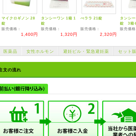
マイクロギノン 28
タンシーワン 1箱 1
べララ 21錠
タンシーワ
錠
錠
錠 3箱
販売価格：
販売価格：
販売価格：
販売価格
1,400円
1,320円
2,320円
医薬品
女性ホルモン
避妊ピル・緊急避妊薬
セット
注文の流れ