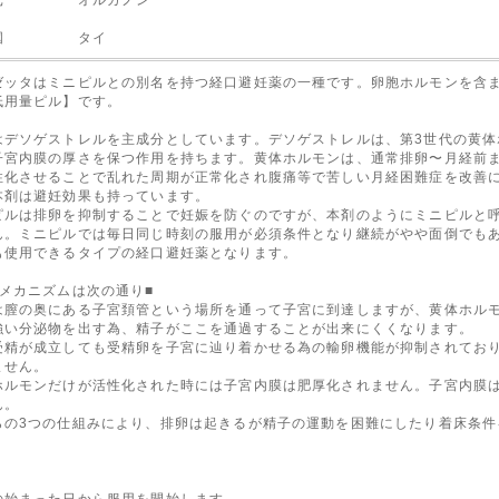
荷国 タイ
ゼッタはミニピルとの別名を持つ経口避妊薬の一種です。卵胞ホルモンを含
低用量ピル】です。
はデソゲストレルを主成分としています。デソゲストレルは、第3世代の黄体
子宮内膜の厚さを保つ作用を持ちます。黄体ホルモンは、通常排卵〜月経前
性化させることで乱れた周期が正常化され腹痛等で苦しい月経困難症を改善
本剤は避妊効果も持っています。
ピルは排卵を抑制することで妊娠を防ぐのですが、本剤のようにミニピルと
ん。ミニピルでは毎日同じ時刻の服用が必須条件となり継続がやや面倒でも
も使用できるタイプの経口避妊薬となります。
妊メカニズムは次の通り■
は膣の奥にある子宮頚管という場所を通って子宮に到達しますが、黄体ホル
強い分泌物を出す為、精子がここを通過することが出来にくくなります。
受精が成立しても受精卵を子宮に辿り着かせる為の輸卵機能が抑制されてお
ません。
ホルモンだけが活性化された時には子宮内膜は肥厚化されません。子宮内膜
ん。
らの3つの仕組みにより、排卵は起きるが精子の運動を困難にしたり着床条件
の始まった日から服用を開始します。