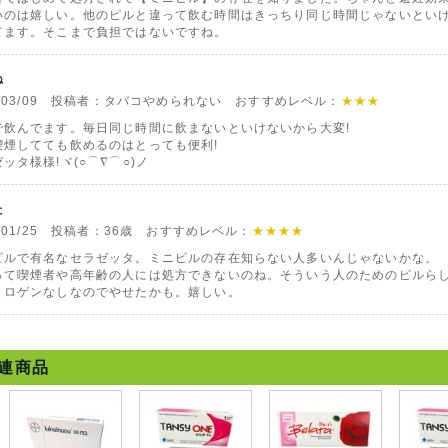
いのは嬉しい。他のピルと違って飲む時間はきっちり同じ時間じゃないとい
てます。そこまで負担ではないですね。
ね
0/03/09 投稿者：タバコやめられない おすすめレベル：
★★★
で飲んでます。毎日同じ時間に飲まないといけないから大変!
喫煙してても飲めるのはとっても便利!
ッタ様様!ヾ(○⌒∇⌒○)ノ
た
0/01/25 投稿者：36歳 おすすめレベル：
★★★★
ピルで有名なセラゼッタ。ミニピルの存在知らない人多いんじゃないかな。
って喫煙者や高年齢の人には処方できないのね。そういう人のためのピルら
トロゲンなしなのでやせたかも。嬉しい。
連商品