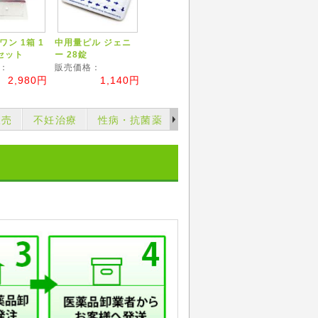
ン 1箱 1
中用量ピル ジェニ
セット
ー 28錠
：
販売価格：
2,980円
1,140円
販売
不妊治療
性病・抗菌薬
育毛薬・ヘアーケアー