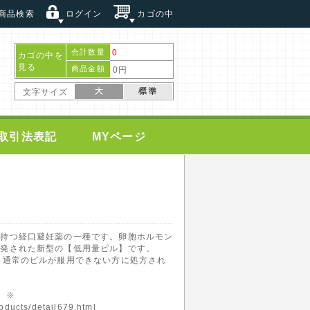
商品検索
ログイン
カゴの中
合計数量
0
カゴの中を
見る
商品金額
0円
文字サイズ
取引法表記
MYページ
を持つ経口避妊薬の一種です。卵胞ホルモン
開発された新型の【低用量ピル】です。
、通常のピルが服用できない方に処方され
。※
oducts/detail679.html