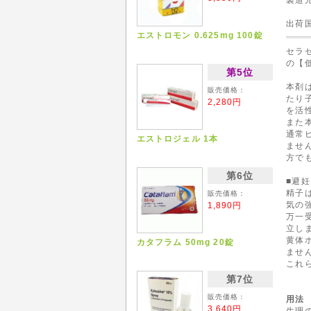
出
エストロモン 0.625mg 100錠
セラ
の【
第5位
本剤
販売価格：
たり
2,280円
を活
また
通常
エストロジェル 1本
ませ
方で
第6位
■避
精子
販売価格：
気の
1,890円
万一
立し
黄体
カタフラム 50mg 20錠
ませ
これ
第7位
販売価格：
用法
3,640円
生理