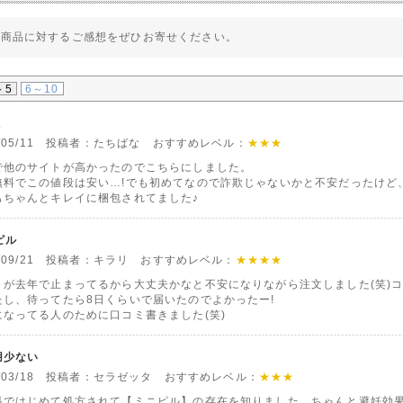
の商品に対するご感想をぜひお寄せください。
～5
6～10
ミ
2/05/11 投稿者：たちばな おすすめレベル：
★★★
で他のサイトが高かったのでこちらにしました。
無料でこの値段は安い…!でも初めてなので詐欺じゃないかと不安だったけど
もちゃんとキレイに梱包されてました♪
iピル
1/09/21 投稿者：キラリ おすすめレベル：
★★★★
ミが去年で止まってるから大丈夫かなと不安になりながら注文しました(笑)
たし、待ってたら8日くらいで届いたのでよかったー!
になってる人のために口コミ書きました(笑)
用少ない
0/03/18 投稿者：セラゼッタ おすすめレベル：
★★★
科ではじめて処方されて【ミニピル】の存在を知りました。ちゃんと避妊効