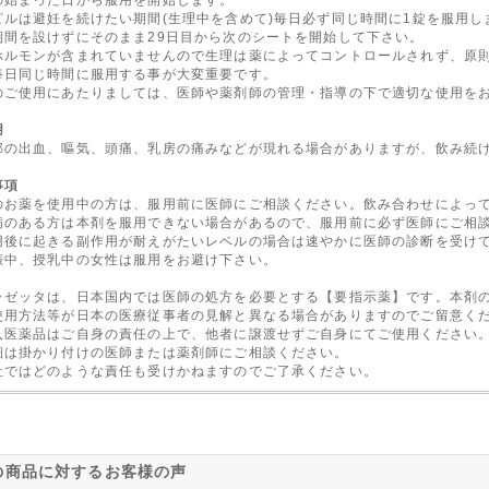
ピルは避妊を続けたい期間(生理中を含めて)毎日必ず同じ時間に1錠を服用し
期間を設けずにそのまま29日目から次のシートを開始して下さい。
ホルモンが含まれていませんので生理は薬によってコントロールされず、原
毎日同じ時間に服用する事が大変重要です。
のご使用にあたりましては、医師や薬剤師の管理・指導の下で適切な使用を
用
部の出血、嘔気、頭痛、乳房の痛みなどが現れる場合がありますが、飲み続
事項
のお薬を使用中の方は、服用前に医師にご相談ください。飲み合わせによっ
病のある方は本剤を服用できない場合があるので、服用前に必ず医師にご相
用後に起きる副作用が耐えがたいレベルの場合は速やかに医師の診断を受け
娠中、授乳中の女性は服用をお避け下さい。
ラゼッタは、日本国内では医師の処方を必要とする【要指示薬】です。本剤
使用方法等が日本の医療従事者の見解と異なる場合がありますのでご留意く
入医薬品はご自身の責任の上で、他者に譲渡せずご自身にてご使用ください
細は掛かり付けの医師または薬剤師にご相談ください。
社ではどのような責任も受けかねますのでご了承ください。
の商品に対するお客様の声