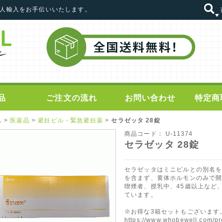
の個人輸入をお手伝いいたします。
品
ご注文の流れ
お問い合わせ
特定商
ム
>
医薬品
>
避妊ピル・緊急避妊薬
>
セラゼッタ 28錠
商品コード：
U-11374
セラゼッタ 28錠
セラゼッタはミニピルとの別名
を含まず、黄体ホルモンのみで
喫煙者、授乳中、45歳以上など
ています。
※お得な3箱セットもございます
https://www.whobewell.com/pr