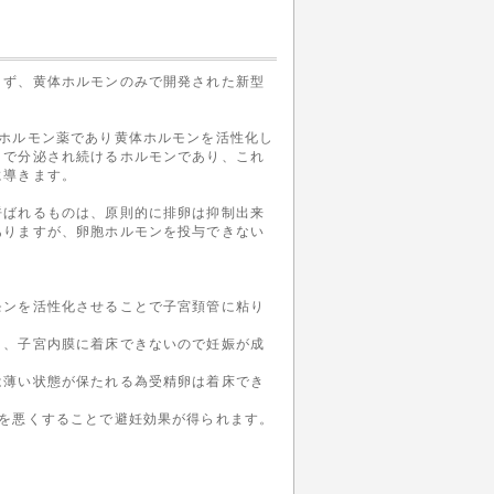
まず、黄体ホルモンのみで開発された新型
ホルモン薬であり黄体ホルモンを活性化し
まで分泌され続けるホルモンであり、これ
に導きます。
呼ばれるものは、原則的に排卵は抑制出来
ありますが、卵胞ホルモンを投与できない
モンを活性化させることで子宮頚管に粘り
り、子宮内膜に着床できないので妊娠が成
は薄い状態が保たれる為受精卵は着床でき
を悪くすることで避妊効果が得られます。