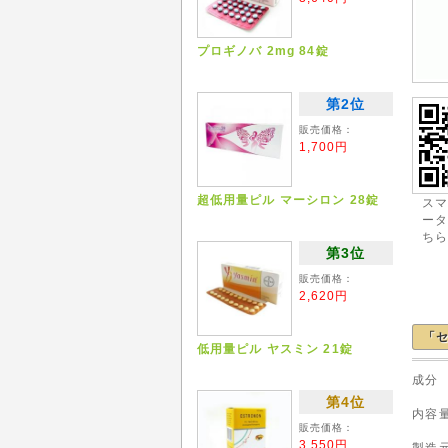
プロギノバ 2mg 84錠
第2位
販売価格：
1,700円
超低用量ピル マーシロン 28錠
ス
ー
ち
第3位
販売価格：
2,620円
「セ
低用量ピル ヤスミン 21錠
成分
第4位
内
販売価格：
3,550円
製