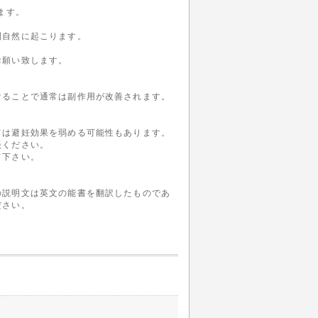
ます。
則自然に起こります。
お願い致します。
けることで通常は副作用が改善されます。
ては避妊効果を弱める可能性もあります。
談ください。
て下さい。
の説明文は英文の能書を翻訳したものであ
ださい。
。