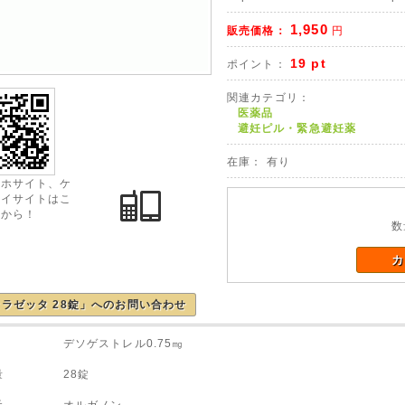
1,950
販売価格：
円
19 pt
ポイント：
関連カテゴリ：
医薬品
避妊ピル・緊急避妊薬
在庫： 有り
マホサイト、ケ
タイサイトはこ
らから！
数
カ
ラゼッタ 28錠」へのお問い合わせ
 デソゲストレル0.75㎎
容量 28錠
造元 オルガノン