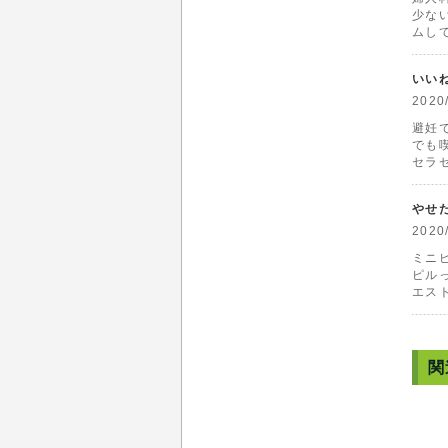
少な
ムし
いい
202
避妊
でも
セラゼ
やせ
202
ミニ
ピル
エス
関