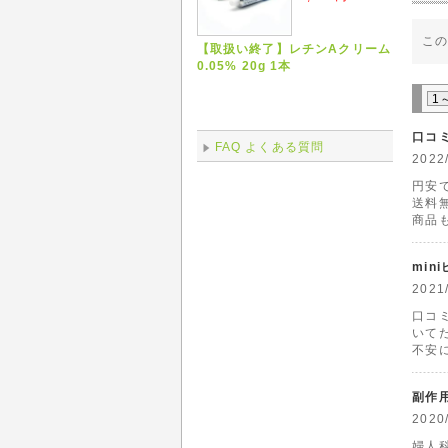
こ
【取扱い終了】レチンAクリーム
0.05% 20g 1本
1
口コ
FAQ よくある質問
202
円安
送料
商品
min
202
口コ
いて
不安
副作
202
婦人