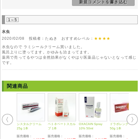
新規コメントを書き込む
このような症状が現れた場合は、速やかに使用を止めて、医師に相談して
下さい。
注意事項
1～5
本剤の主成分である「塩酸テルビナフィン」にアレルギーのある方の使用
は控えて下さい。
水虫
また、妊娠中、授乳中の方、若しくは、妊娠の可能性のある方は、使用し
2020/02/08 投稿者：たぬき おすすめレベル：
★★★★
ないで下さい。これらの方に対する安全性の確証は得られていません。
12歳未満の子供の使用はできません。
水虫なので ラミシールクリーム買いました。
目には使用することはできません。万一、目に入った場合は、すぐに流水
風呂上りに塗ってます。かゆみも治まってます。
で十分に目を洗い、医師の診察を受けてください。
薬局で売ってるやつは全然効果がなくやはり医薬品じゃないとなって感じ
医師の指示を受けないで、自分の判断で使用を中止しないでください。
です。
◆本剤は国内では医師の処方を必要とする【要指示薬】です。本剤の説明
文は英文の能書を翻訳したものであり、使用方法等が日本の医療従事者の
見解 と異なる場合がありますのでご留意ください。
関連商品
◆輸入医薬品はご自身の責任の上で、他者に譲渡せずご自身にてご使用く
ださい。
◆詳細は掛かり付けの医師または薬剤師にご相談ください。
◆弊社ではどのような責任も受けかねますのでご了承ください。
シスタルクリーム
ベトネベートスカル
OXACAIN Spray
ドラポレンクリーム
25g 1本
プ 1本
10% 50ml
50g 1本
販売価格：
販売価格：
販売価格：
販売価格：