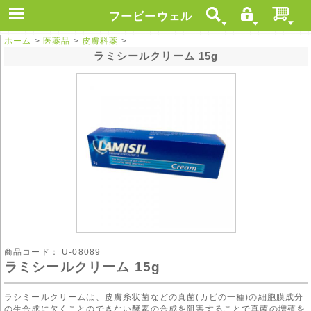
フービーウェル
ホーム
>
医薬品
>
皮膚科薬
>
ラミシールクリーム 15g
商品コード：
U-08089
ラミシールクリーム 15g
ラシミールクリームは、皮膚糸状菌などの真菌(カビの一種)の細胞膜成分
の生合成に欠くことのできない酵素の合成を阻害することで真菌の増殖を