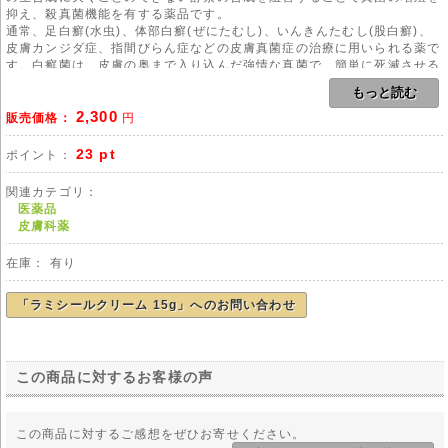
抑え、殺真菌機能を有する薬品です。
通常、足白癬(水虫)、体部白癬(ぜにたむし)、いんきんたむし(股白癬)、
皮膚カンジダ症、指間びらん症などの皮膚真菌症の治療に用いられる薬で
す。白癬菌は、皮膚の奥まで入り込んだ強情な真菌で、簡単に死滅させる
ことができません。
もっと読む
この点、本剤は、白癬菌等が潜んでいる皮膚角質層に深く浸透して、しか
2,300
も、長時間留まる特徴があり、持続的な殺菌効果を発揮します。
販売価格：
円
ラミシールクリームの主成分である「塩酸テルビナフィン」には、真菌を
根本から死滅させる作用があるため、効き目が早く現れる利点がありま
23 pt
ポイント：
す。
ラシミールクリームの使用から1週間程度で、患部に棲みついた白癬菌を
関連カテゴリ：
死滅させる効果があると言われています。
医薬品
また、「塩酸テルビナフィン」は、皮膚の角質層に長い時間留まる特徴が
皮膚科薬
あるため、1日に1回程度の使用で済むことも、本剤の大きなメリットとと
して挙げることができます。
在庫： 有り
本剤は外用クリームであり、患部に直接塗るため、内服薬のような体全体
に生じる副作用のリスクがないことも本剤の大きな特徴です。
「ラミシールクリーム 15g」へのお問い合わせ
用法
本剤のご使用にあたりましては、医師や薬剤師の管理・指導の下で適切な
使用をお願い致します。
この商品に対するお客様の声
副作用
主な副作用として、刺激感、かゆみ、接触皮膚炎(皮膚のかぶれ)、紅斑、
発赤、鱗屑(フケようなもの)、皮膚が剥がれる、皮膚亀裂等の報告があり
この商品に対するご感想をぜひお寄せください。
ます。