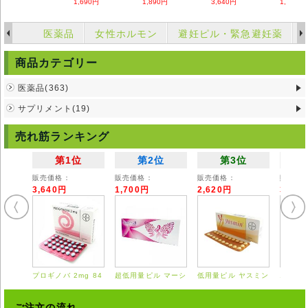
1,690円
1,890円
3,640円
1,700円
医薬品
女性ホルモン
避妊ピル・緊急避妊薬
商品カテゴリー
医薬品(363)
サプリメント(19)
売れ筋ランキング
第1位
第2位
第3位
販売価格：
販売価格：
販売価格：
販売価
3,640円
1,700円
2,620円
3,55
プロギノバ 2mg 84
超低用量ピル マーシ
低用量ピル ヤスミン
エスト
錠
ロン 28錠
21錠
0.625
ご注文の流れ