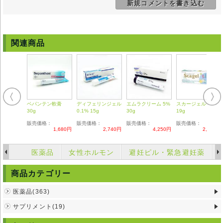
新規コメントを書き込む
る【要指示薬】です。
◆本剤の説明文は英文記載の能書を翻訳したものである為、使用方法等が
日本における医療従事者の見解と異なる場合がありますのでご留意くださ
い。
◆輸入医薬品はご自身の責任の上で、第三者に譲渡せずご自身にてご使用
関連商品
ください。
◆詳細は掛かり付けの医師または薬剤師にご相談ください。
◆弊社ではどのような責任も受けかねますのでご了承ください
ベパンテン軟膏
ディフェリンジェル
エムラクリーム 5%
スカージェル子供用
30g
0.1% 15g
30g
19g
販売価格：
販売価格：
販売価格：
販売価格：
1,680円
2,740円
4,250円
2,320円
医薬品
女性ホルモン
避妊ピル・緊急避妊薬
商品カテゴリー
医薬品(363)
サプリメント(19)