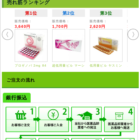
売れ筋ランキング
第1位
第2位
第3位
販売価格：
販売価格：
販売価格：
販売価
3,640円
1,700円
2,620円
3,55
プロギノバ 2mg 84
超低用量ピル マーシ
低用量ピル ヤスミン
エスト
錠
ロン 28錠
21錠
0.625
ご注文の流れ
銀行振込