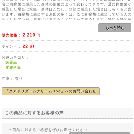
名は白癬菌に感染した身体の部位によって変わってきます。足に白癬菌が
感染した場合は水虫、身体はたむし、頭部に感染した場合はしらくもと言
います。白癬菌に感染する原因の多くは、既に白癬菌に感染している人の
落としたアカが、皮膚に付着することによって感染します。特に不特定多
数の人が出入りする施設、たとえば病院やサウナ、スポーツジム、プー
もっと読む
ル、公衆浴場など、更に猫や犬などペットを飼っている家などでは感染に
2,210
気をつけた方が良いでしょう。
販売価格：
円
クアドリダームの有効成分であるベタメタゾン0.05%には皮膚の炎症、か
ゆみなどの症状を軽減してくれる作用があります。ゲンタマイシン0.1%
22 pt
ポイント：
は細菌を殺菌してくれる作用があります。トルナフテート1.0%はチオカ
ルバミン酸系の合成化合物で、抗真菌作用があり白癬菌を殺菌してくれま
関連カテゴリ：
す。トルナフテートは日本や他の多くの国では薬局で処方箋なしで購入で
医薬品
きる成分で、白癬菌感染症に最も有効な成分の一つです。
皮膚科薬
用法
在庫： 有り
本剤のご使用にあたりましては、医師や薬剤師の管理・指導の下で適切な
使用をお願い致します。
「クアドリダームクリーム 15g」へのお問い合わせ
副作用
外用薬ですので副作用はほとんどありませんが、気になる症状が出たら医
師にご相談の上、適切な指示を受けてください。
有効成分のひとつベタメタゾンには消化不良の副作用があります。
この商品に対するお客様の声
ゲンタマイシンには過敏症の副作用があります。
注意事項
この商品に対するご感想をぜひお寄せください。
◆クアドリダームクリームは、日本国内においては医師の処方を必要とす