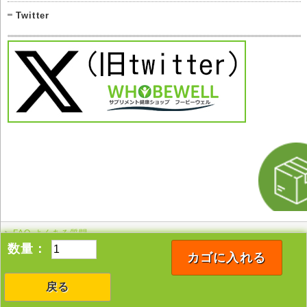
Twitter
FAQ よくある質問
このページの先頭へ
数量：
カゴに入れる
戻る
Copyright © 2005-2026 whobewell All rights reserved.