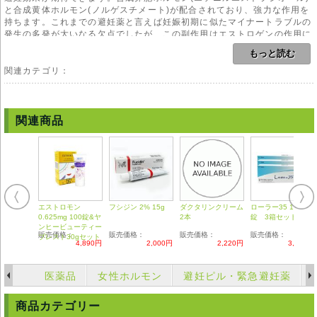
と合成黄体ホルモン(ノルゲスチメート)が配合されており、強力な作用を
持ちます。これまでの避妊薬と言えば妊娠初期に似たマイナートラブルの
発生の多発が大いなる欠点でしたが、この副作用はエストロゲンの作用に
よるものでした。本剤は従来の避妊薬と比較して女性ホルモン・エストロ
もっと読む
ゲンの含有量が少なくなり、副作用の発生率はきわめて少なくなり、女性
の身体にとっても負担が少なくなりました。
関連カテゴリ：
また本剤は3相性のピルであり、内服の時期によって合成黄体ホルモンの
含有量に差異があります。これは女性自身が持つ生理的な自然なホルモン
の流れに則しており、大変親和性が高いと言えます。
ただし3種類のピル(プラセボ錠を含めば4種類)が1シートに混在し更に飲
関連商品
む順番が決まっております。指示通りに内服すれば体に負担のない確実な
避妊薬としての効果を発揮できますが、1度順番を誤ると不正出血が起き
たり避妊効果に影響を及ぼすことがありますのでご注意が必要です。
しかし本剤はシートに矢印が明記されており、順番が分かりやすいので飲
み間違えのリスクは軽減されております。
用法
エストロモン
フシジン 2% 15g
ダクタリンクリーム
ローラー35 1箱21
本剤のご使用にあたりましては、医師や薬剤師の管理・指導の下で適切な
0.625mg 100錠&ヤ
2本
錠 3箱セット
使用をお願い致します。
ンヒービューティー
販売価格：
販売価格：
販売価格：
販売価格：
ブレスト30gセット
4,890円
2,000円
2,220円
3,150円
副作用
従来のピルよりも副作用の発生率は格段に低下しておりますが、ごく稀に
次の様な症状が現れることがあります。しかし2シートほど内服を続けホ
医薬品
女性ホルモン
避妊ピル・緊急避妊薬
ルモン環境に馴れた頃に改善されます。
【不正出血】【悪心】【食欲減退】【神経過敏】【焦燥感】【乳房の張
商品カテゴリー
り】など