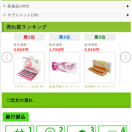
医薬品(363)
注意事項
◆トライレイシストは、日本国内においては医師の処方を必要とする【要
サプリメント(19)
指示薬】です。
◆本剤の説明文は英文記載の能書を翻訳したものである為、使用方法等が
売れ筋ランキング
日本における医療従事者の見解と異なる場合がありますのでご留意くださ
い。
第1位
第2位
第3位
◆輸入医薬品はご自身の責任の上で、第三者に譲渡せずご自身にてご使用
ください。
販売価格：
販売価格：
販売価格：
販売価
◆詳細は掛かり付けの医師または薬剤師にご相談ください。
3,640円
1,700円
2,620円
3,55
◆弊社ではどのような責任も受けかねますのでご了承ください。
プロギノバ 2mg 84
超低用量ピル マーシ
低用量ピル ヤスミン
エスト
錠
ロン 28錠
21錠
0.625
ご注文の流れ
銀行振込