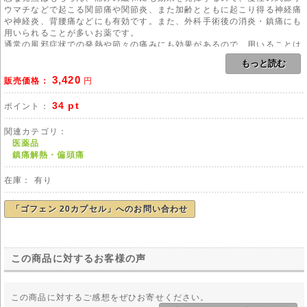
ウマチなどで起こる関節痛や関節炎、また加齢とともに起こり得る神経痛
や神経炎、背腰痛などにも有効です。また、外科手術後の消炎・鎮痛にも
用いられることが多いお薬です。
通常の風邪症状での発熱や節々の痛みにも効果があるので、用いることは
可能ですが、その場合、頓服にて用いるようにしてください。
もっと読む
症状の緩和が見られたら、速やかに使用を中止してください。
3,420
また、四十肩や五十肩、通常の肩こりといった痛みに用いる場合も、痛み
販売価格：
円
が緩和したらできるだけ服用は中止してください。
34 pt
ポイント：
ゴフェンには痛みや発熱の予防としての作用はありませんから、無駄な副
作用を避けるためにも、痛みの症状に応じて、用量を加減したり、あるい
関連カテゴリ：
は使用中止したりといった配慮は必要です。
医薬品
慢性的な関節リウマチの場合に限り、痛み緩和を実感できるまで服用する
鎮痛解熱・偏頭痛
ことができますが、その場合でも、必ずかかりつけの医師の指示を仰ぎ、
使用期間はしっかり守るようにしてください。
在庫： 有り
なお、18歳以下の子供、及び妊産婦、授乳中といった人は使用しないでく
ださい。
「ゴフェン 20カプセル」へのお問い合わせ
用法
本剤のご使用にあたりましては、医師や薬剤師の管理・指導の下で適切な
使用をお願い致します。
この商品に対するお客様の声
副作用
本剤
の使用で最も多く報告されている副作用は、消化器系の症状です。た
だし、比較的に軽い症状のものが多いので、あまり神経質になる必要はあ
この商品に対するご感想をぜひお寄せください。
りません。高齢者や服用期間が長くなってしまう場合は、症状が重くなる