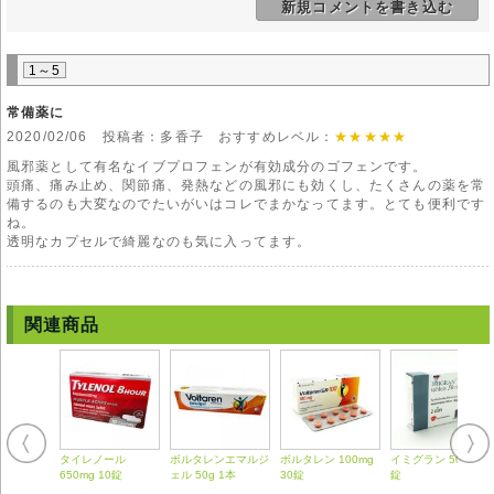
新規コメントを書き込む
可能性もありますから、注意が必要です。
通常起こり得る副作用として、胃痛、腹痛、食欲不振、むかつき、皮膚疾
患、むくみなどがあります。違和感を感じたら、すぐに使用を中止して、
医師に相談するようにしてください。
1～5
注意事項
常備薬に
18歳以下の子供、及び妊産婦、授乳中といった人は使用しないでくださ
2020/02/06 投稿者：多香子 おすすめレベル：
★★★★★
い。
過去に解熱剤や鎮痛剤等でアレルギー症状や喘息症状を起こしたことのあ
風邪薬として有名なイブプロフェンが有効成分のゴフェンです。
る人は、服用しないで下さい。
頭痛、痛み止め、関節痛、発熱などの風邪にも効くし、たくさんの薬を常
消化器系に疾患がある場合も、出来るだけ使用は避けましょう。
備するのも大変なのでたいがいはコレでまかなってます。とても便利です
その他、持病を持っている場合は、必ずかかりつけの医師と相談したうえ
ね。
で、使用するようにしましょう。
透明なカプセルで綺麗なのも気に入ってます。
特に持病など持っていなくても、副作用に影響されやすい高齢者が使用す
る場合も注意が必要になります。
市販薬や他の薬との飲み合わせに注意が必要な場合もありますから、心配
な時は、薬剤師か医師にまず相談してから使用しましょう。
関連商品
◆本剤は国内では医師の処方を必要とする【要指示薬】です。本剤の説明
文は英文の能書を翻訳したものであり、使用方法等が日本の医療従事者の
見解 と異なる場合がありますのでご留意ください。
◆輸入医薬品はご自身の責任の上で、他者に譲渡せずご自身にてご使用く
ださい。
◆詳細は掛かり付けの医師または薬剤師にご相談ください。
◆弊社ではどのような責任も受けかねますのでご了承ください。
タイレノール
ボルタレンエマルジ
ボルタレン 100mg
イミグラン 50mg 2
650mg 10錠
ェル 50g 1本
30錠
錠