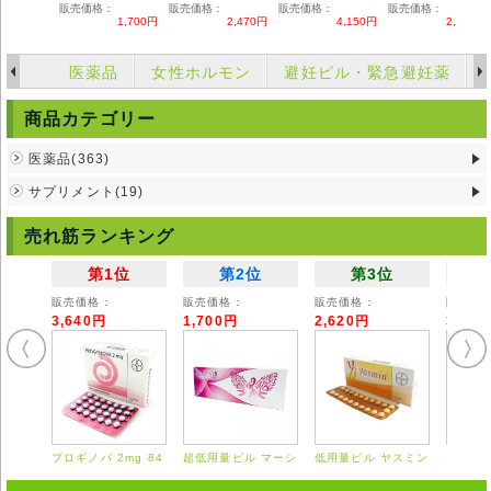
販売価格：
販売価格：
販売価格：
販売価格：
1,700円
2,470円
4,150円
2,360円
医薬品
女性ホルモン
避妊ピル・緊急避妊薬
商品カテゴリー
医薬品(363)
サプリメント(19)
売れ筋ランキング
第1位
第2位
第3位
販売価格：
販売価格：
販売価格：
販売価
3,640円
1,700円
2,620円
3,55
プロギノバ 2mg 84
超低用量ピル マーシ
低用量ピル ヤスミン
エスト
錠
ロン 28錠
21錠
0.625